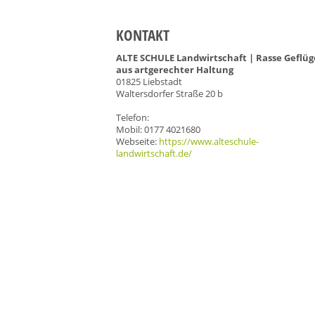
KONTAKT
ALTE SCHULE Landwirtschaft | Rasse Geflüg
aus artgerechter Haltung
01825 Liebstadt
Waltersdorfer Straße 20 b
Telefon:
Mobil: 0177 4021680
Webseite:
https://www.alteschule-
landwirtschaft.de/
Cookie Consent plugin for the EU cookie l
Kontakt
Mediadaten
Topf