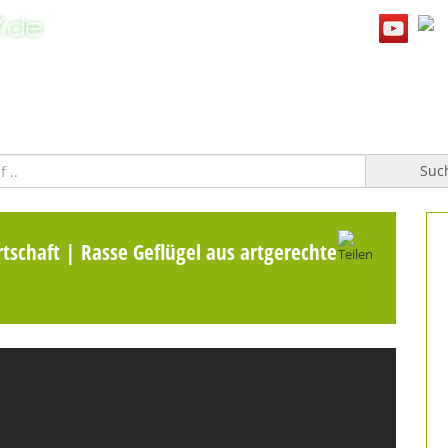
WILLKOMMEN
TOPFGUCKER-TV PRO
KOCHBUCH
Suc
tschaft | Rasse Geflügel aus artgerechter