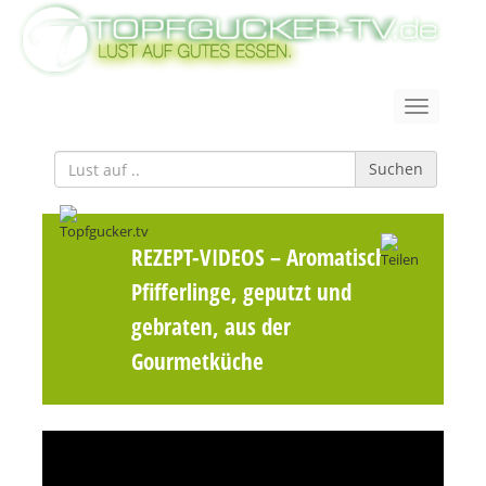
Suchen
REZEPT-VIDEOS
– Aromatische
Pfifferlinge, geputzt und
gebraten, aus der
Gourmetküche