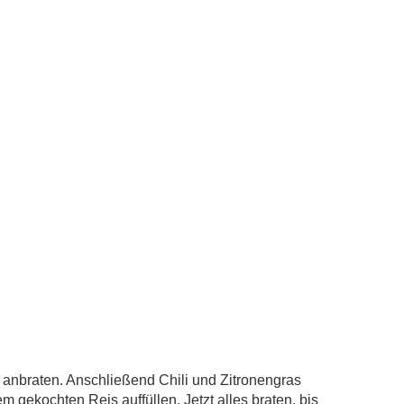
 anbraten. Anschließend Chili und Zitronengras
 gekochten Reis auffüllen. Jetzt alles braten, bis