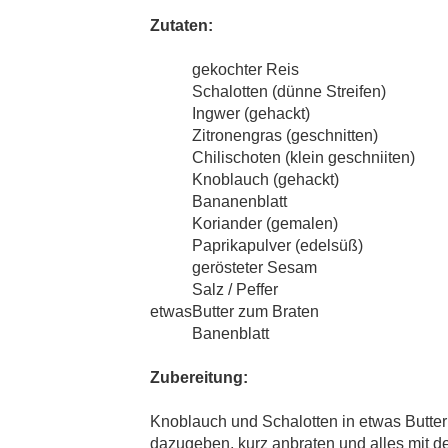
Zutaten:
gekochter Reis
Schalotten (dünne Streifen)
Ingwer (gehackt)
Zitronengras (geschnitten)
Chilischoten (klein geschniiten)
Knoblauch (gehackt)
Bananenblatt
Koriander (gemalen)
Paprikapulver (edelsüß)
gerösteter Sesam
Salz / Peffer
etwas
Butter zum Braten
Banenblatt
Zubereitung:
Knoblauch und Schalotten in etwas Butter
dazugeben, kurz anbraten und alles mit dem