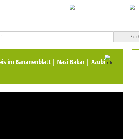
WILLKOMMEN
TOPFGUCKER-TV PRO
KOCHBUCH
Suc
Reis im Bananenblatt | Nasi Bakar | Azubi