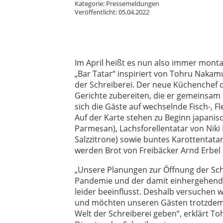
Kategorie: Pressemeldungen
Veröffentlicht: 05.04.2022
Im April heißt es nun also immer mont
„Bar Tatar“ inspiriert von Tohru Naka
der Schreiberei. Der neue Küchenchef
Gerichte zubereiten, die er gemeinsam
sich die Gäste auf wechselnde Fisch-,
Fl
Auf der Karte stehen zu Beginn japani
Parmesan), Lachsforellentatar von Nik
Salzzitrone) sowie buntes Karottentata
werden Brot von Freibäcker Arnd Erbel
„Unsere Planungen zur Öffnung der Sc
Pandemie und der damit einhergehende
leider beeinflusst. Deshalb versuchen 
und möchten unseren Gästen trotzdem sc
Welt der Schreiberei geben“, erklärt 