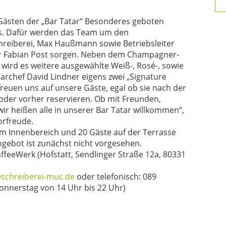
 Gästen der „Bar Tatar“ Besonderes geboten
as. Dafür werden das Team um den
hreiberei, Max Haußmann sowie Betriebsleiter
er Fabian Post sorgen. Neben dem Champagner-
 wird es weitere ausgewählte Weiß-, Rosé-, sowie
archef David Lindner eigens zwei „Signature
r freuen uns auf unsere Gäste, egal ob sie nach
der
der vorher reservieren. Ob mit Freunden,
wir heißen alle in unserer Bar Tatar willkommen“,
orfreude.
im Innenbereich und 20 Gäste auf der Terrasse
ngebot ist zunächst nicht vorgesehen.
ffeeWerk (Hofstatt, Sendlinger Straße 12a, 80331
schreiberei-muc.de
oder telefonisch: 089
onnerstag von 14 Uhr bis 22 Uhr)