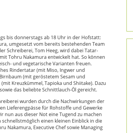
ags bis
donnerstags ab 18 Uhr in der Hofstatt:
mura, umgesetzt vom bereits bestehenden Team
der Schreiberei, Tom Heeg, wird dabei Tatar-
 mit Tohru Nakamura entwickelt hat. So können
eisch- und vegetarische Varianten freuen.
sches
Rindertatar (mit Miso, Ingwer und
i Birnbaum (mit
geröstetem Sesam und
r (mit Kreuzkümmel,
Tapioka und Shiitake). Dazu
 sowie das beliebte
Schnittlauch-Öl gereicht.
hreiberei wurden durch die Nachwirkungen der
n Lieferengpässe für Rohstoffe und Gewerke
wir nun aus dieser Not eine Tugend zu machen
hnellstmöglich einen kleinen Einblick in die
Tohru Nakamura, Executive Chef sowie Managing