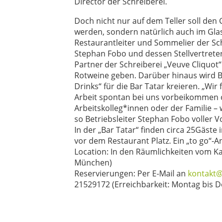
Director der Schreiberei.
Doch nicht nur auf dem Teller soll den
werden, sondern natürlich auch im Gl
Restaurant
leiter und Sommelier der Sc
Stephan
Fobo und dessen Stellvertret
Partner
der Schreiberei „Veuve Cliquot“
Rotweine geben. Darüber hinaus wird B
Drinks“ für die Bar Tatar kreieren. „Wi
Arbeit spontan bei uns vorbeikommen o
Arbeitskolleg*innen oder der Familie – 
so Betriebsleiter Stephan Fobo voller V
In der „Bar Tatar“ finden circa 25
Gäste 
vor dem Restaurant Platz.
Ein „to go“-A
Location: In den Räumlichkeiten vom Ka
München)
Reservierungen: Per E-Mail an
kontakt@
21529172 (Erreichbarkeit: Montag bis D