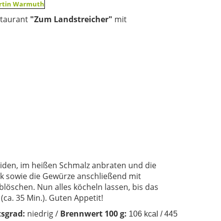
staurant
"Z
um Landstreicher"
mit
eiden, im heißen Schmalz anbraten und die
 sowie die Gewürze anschließend mit
öschen. Nun alles köcheln lassen, bis das
(ca. 35 Min.). Guten Appetit!
tsgrad:
niedrig /
Brennwert 100 g:
106 kcal
/ 445