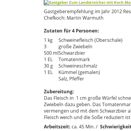
Gastgeberempfehlung im Jahr 2012 Re
Chefk
och:
Martin Warmuth
Zutaten für 4 Personen:
1 kg
Schweinefleisch (Oberschale)
3
große Zwiebeln
500 ml
Schwarzbier
1 EL
Tomatenmark
30 g
Schweineschmalz
1 EL
Kümmel (gemalen)
Salz, Pfeffer
Zubereitung:
Das Fleisch in 1 cm große Würfel schn
Zwiebeln dazu geben. Das Tomatenmark
vermengen und mit dem Schwarzbier abl
Fleisch weich und die Soße reduziert ist 
Arbeit
szeit:
ca. 45 Min. /
Schwierigkei