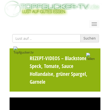
Suchen
REZEPT-VIDEOS
– Blackstone Ei,
Speck, Tomate, Sauce
Hollandaise, grüner Spargel,
Garnele