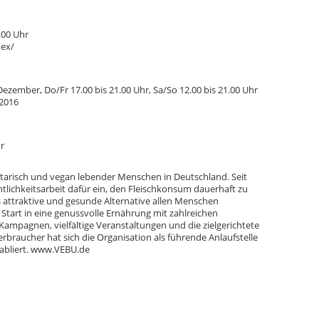
.00 Uhr
dex/
. Dezember, Do/Fr 17.00 bis 21.00 Uhr, Sa/So 12.00 bis 21.00 Uhr
2016
r
etarisch und vegan lebender Menschen in Deutschland. Seit
entlichkeitsarbeit dafür ein, den Fleischkonsum dauerhaft zu
 attraktive und gesunde Alternative allen Menschen
Start in eine genussvolle Ernährung mit zahlreichen
ampagnen, vielfältige Veranstaltungen und die zielgerichtete
erbraucher hat sich die Organisation als führende Anlaufstelle
tabliert. www.VEBU.de