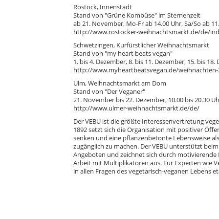
Rostock, Innenstadt
Stand von "Grüne Kombüse" im Sternenzelt
ab 21. November, Mo-Fr ab 14.00 Uhr, Sa/So ab 11
http://www.rostocker-weihnachtsmarkt.de/de/in
Schwetzingen, Kurfürstlicher Weihnachtsmarkt
Stand von "my heart beats vegan"
1. bis 4. Dezember, 8. bis 11. Dezember, 15. bis 18
http://www.myheartbeatsvegan.de/weihnachten-
Ulm, Weihnachtsmarkt am Dom
Stand von "Der Veganer"
21. November bis 22. Dezember, 10.00 bis 20.30 Uh
http://www.ulmer-weihnachtsmarkt.de/de/
Der VEBU ist die größte Interessenvertretung veg
1892 setzt sich die Organisation mit positiver Öff
senken und eine pflanzenbetonte Lebensweise als
zugänglich zu machen. Der VEBU unterstützt beim 
Angeboten und zeichnet sich durch motivierende K
Arbeit mit Multiplikatoren aus. Für Experten wie V
in allen Fragen des vegetarisch-veganen Lebens e