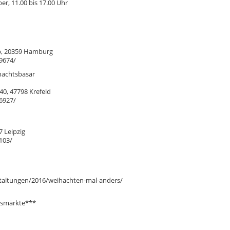
r, 11.00 bis 17.00 Uhr
b, 20359 Hamburg
9674/
nachtsbasar
40, 47798 Krefeld
6927/
7 Leipzig
103/
taltungen/2016/weihachten-mal-anders/
tsmärkte***