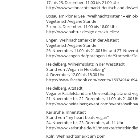
17. bis 23. Dezember, 11.00 bis 21.00 Uhr
http://www.weihnachtsmarkt-deutschland.de/we
Bosau am Plöner See, "WeihnachtsKaten" – ein ö
Vegetarisch/vegane Stände
3. und 4. Dezember, 11.00 bis 18.00 Uhr
http://www.nahtur-design.de/aktuelles/
Engen, Weihnachtsmarkt in der Altstadt
Vegetarisch/vegane Stände
26. November, 11.00 bis 21.00 Uhr und 27. Novembe
http://www.engen.de/pb/engen,Lde/Startseite/T
Heidelberg, Wilhelmsplatz in der Weststadt
Stand von „Vegan in Heidelberg“
4. Dezember, 12.00 bis 18.00 Uhr
https://www.facebook.com/events/15974914169437
Heidelberg, Altstadt
Veganer Falafelstand am Universitätsplatz und ve
21. November bis 22. Dezember, 11.00 bis 21.00 Uh
http://www.heidelberg-event.com/events/weihna
Karlsruhe, Innenstadt
Stand von "my heart beats vegan"
24. November bis 23. Dezember, ab 11 Uhr
http://www.karlsruhe.de/b3/maerkte/christkindle
Köln, Weihnachtsmarkt am Dom