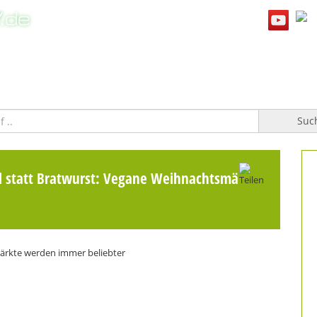
WILLKOMMEN
TOPFGUCKER-TV PRO
KOCHBUCH
Suc
l statt Bratwurst: Vegane Weihnachtsmärkte