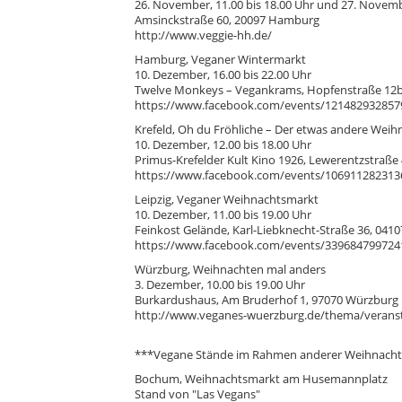
26. November, 11.00 bis 18.00 Uhr und 27. Novembe
Amsinckstraße 60, 20097 Hamburg
http://www.veggie-hh.de/
Hamburg, Veganer Wintermarkt
10. Dezember, 16.00 bis 22.00 Uhr
Twelve Monkeys – Vegankrams, Hopfenstraße 12
https://www.facebook.com/events/121482932857
Krefeld, Oh du Fröhliche – Der etwas andere Weih
10. Dezember, 12.00 bis 18.00 Uhr
Primus-Krefelder Kult Kino 1926, Lewerentzstraße 
https://www.facebook.com/events/106911282313
Leipzig, Veganer Weihnachtsmarkt
10. Dezember, 11.00 bis 19.00 Uhr
Feinkost Gelände, Karl-Liebknecht-Straße 36, 0410
https://www.facebook.com/events/339684799724
Würzburg, Weihnachten mal anders
3. Dezember, 10.00 bis 19.00 Uhr
Burkardushaus, Am Bruderhof 1, 97070 Würzburg
http://www.veganes-wuerzburg.de/thema/verans
***Vegane Stände im Rahmen anderer Weihnach
Bochum, Weihnachtsmarkt am Husemannplatz
Stand von "Las Vegans"