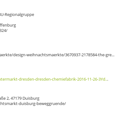
BU-Regionalgruppe
affenburg
324/
erkte/design-weihnachtsmaerkte/3670937-2178584-the-gre...
ntermarkt-dresden-dresden-chemiefabrik-2016-11-26-3Yd..
.
ße 2, 47179 Duisburg
chtsmarkt-duisburg-beweggruende/