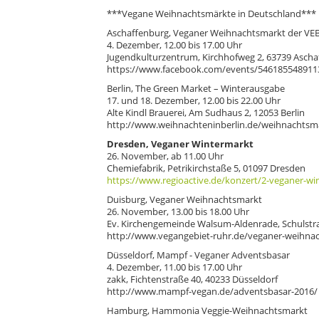
***Vegane Weihnachtsmärkte in Deutschland***
Aschaffenburg, Veganer Weihnachtsmarkt der VE
4. Dezember, 12.00 bis 17.00 Uhr
Jugendkulturzentrum, Kirchhofweg 2, 63739 Asch
https://www.facebook.com/events/546185548911
Berlin, The Green Market – Winterausgabe
17. und 18. Dezember, 12.00 bis 22.00 Uhr
Alte Kindl Brauerei, Am Sudhaus 2, 12053 Berlin
http://www.weihnachteninberlin.de/weihnachtsma
Dresden, Veganer Wintermarkt
26. November, ab 11.00 Uhr
Chemiefabrik, Petrikirchstaße 5, 01097 Dresden
https://www.regioactive.de/konzert/2-veganer-wi
Duisburg, Veganer Weihnachtsmarkt
26. November, 13.00 bis 18.00 Uhr
Ev. Kirchengemeinde Walsum-Aldenrade, Schulstra
http://www.vegangebiet-ruhr.de/veganer-weihna
Düsseldorf, Mampf - Veganer Adventsbasar
4. Dezember, 11.00 bis 17.00 Uhr
zakk, Fichtenstraße 40, 40233 Düsseldorf
http://www.mampf-vegan.de/adventsbasar-2016/
Hamburg, Hammonia Veggie-Weihnachtsmarkt