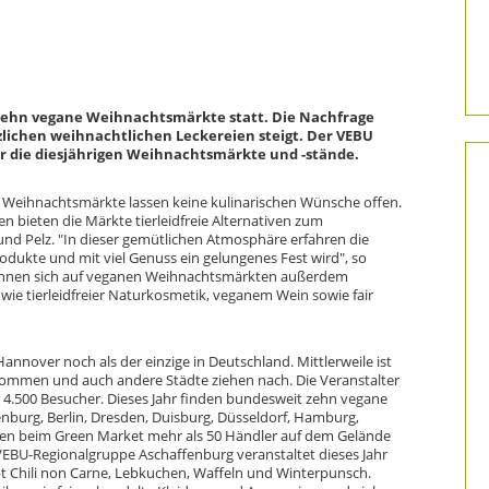
 zehn vegane Weihnachtsmärkte statt. Die Nachfrage
zlichen weihnachtlichen Leckereien steigt. Der VEBU
r die diesjährigen Weihnachtsmärkte und -stände.
 Weihnachtsmärkte lassen keine kulinarischen Wünsche offen.
n bieten die Märkte tierleidfreie Alternativen zum
d Pelz. "In dieser gemütlichen Atmosphäre erfahren die
odukte und mit viel Genuss ein gelungenes Fest wird", so
können sich auf veganen Weihnachtsmärkten außerdem
wie tierleidfreier Naturkosmetik, veganem Wein sowie fair
annover noch als der einzige in Deutschland. Mittlerweile ist
ommen und auch andere Städte ziehen nach. Die Veranstalter
r 4.500 Besucher. Dieses Jahr finden bundesweit zehn vegane
nburg, Berlin, Dresden, Duisburg, Düsseldorf, Hamburg,
ieren beim Green Market mehr als 50 Händler auf dem Gelände
 VEBU-Regionalgruppe Aschaffenburg veranstaltet dieses Jahr
t Chili non Carne, Lebkuchen, Waffeln und Winterpunsch.