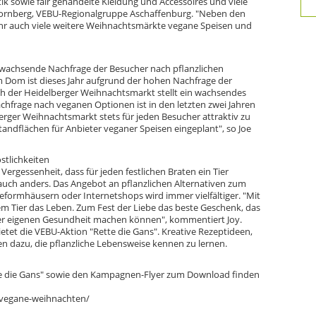
sowie fair gehandelte Kleidung und Accessoires und viele
Dornberg, VEBU-Regionalgruppe Aschaffenburg. "Neben den
hr auch viele weitere Weihnachtsmärkte vegane Speisen und
wachsende Nachfrage der Besucher nach pflanzlichen
 Dom ist dieses Jahr aufgrund der hohen Nachfrage der
h der Heidelberger Weihnachtsmarkt stellt ein wachsendes
Nachfrage nach veganen Optionen ist in den letzten zwei Jahren
erger Weihnachtsmarkt stets für jeden Besucher attraktiv zu
tandflächen für Anbieter veganer Speisen eingeplant", so Joe
stlichkeiten
 Vergessenheit, dass für jeden festlichen Braten ein Tier
auch anders. Das Angebot an pflanzlichen Alternativen zum
formhäusern oder Internetshops wird immer vielfältiger. "Mit
m Tier das Leben. Zum Fest der Liebe das beste Geschenk, das
der eigenen Gesundheit machen können", kommentiert Joy.
ietet die VEBU-Aktion "Rette die Gans". Kreative Rezeptideen,
en dazu, die pflanzliche Lebensweise kennen zu lernen.
e die Gans" sowie den Kampagnen-Flyer zum Download finden
-vegane-weihnachten/