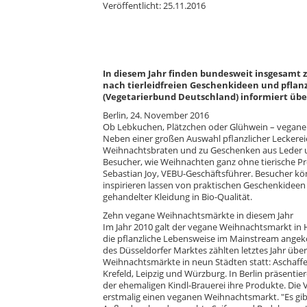
Veröffentlicht: 25.11.2016
In diesem Jahr finden bundesweit insgesamt
nach tierleidfreien Geschenkideen und pflan
(Vegetarierbund Deutschland) informiert übe
Berlin, 24. November 2016
Ob Lebkuchen, Plätzchen oder Glühwein – vegane
Neben einer großen Auswahl pflanzlicher Leckereie
Weihnachtsbraten und zu Geschenken aus Leder un
Besucher, wie Weihnachten ganz ohne tierische Pr
Sebastian Joy, VEBU-Geschäftsführer. Besucher 
inspirieren lassen von praktischen Geschenkideen 
gehandelter Kleidung in Bio-Qualität.
Zehn vegane Weihnachtsmärkte in diesem Jahr
Im Jahr 2010 galt der vegane Weihnachtsmarkt in H
die pflanzliche Lebensweise im Mainstream angek
des Düsseldorfer Marktes zählten letztes Jahr übe
Weihnachtsmärkte in neun Städten statt: Aschaffe
Krefeld, Leipzig und Würzburg. In Berlin präsent
der ehemaligen Kindl-Brauerei ihre Produkte. Die
erstmalig einen veganen Weihnachtsmarkt. "Es gib