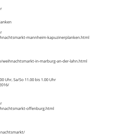
r
lanken
r
ihnachtsmarkt-mannheim-kapuzinerplanken.html
e/weihnachtsmarkt-in-marburg-an-der-lahn.html
0 Uhr, Sa/So 11.00 bis 1.00 Uhr
2016/
r
hnachtsmarkt-offenburg.html
hnachtsmarkt/