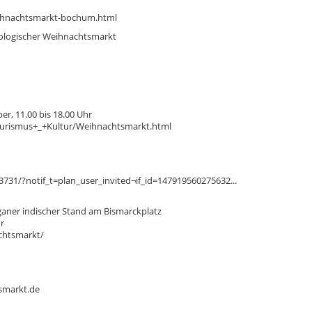
ihnachtsmarkt-bochum.html
kologischer Weihnachtsmarkt
r, 11.00 bis 18.00 Uhr
ourismus+_+Kultur/Weihnachtsmarkt.html
31/?notif_t=plan_user_invited¬if_id=147919560275632...
ganer indischer Stand am Bismarckplatz
r
chtsmarkt/
smarkt.de