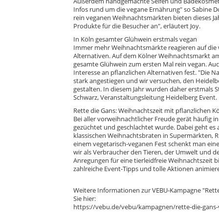
Außerdem handgemachte Seifen und Badekosmetik 
Infos rund um die vegane Ernährung" so Sabine 
rein veganen Weihnachtsmärkten bieten dieses Ja
Produkte für die Besucher an", erläutert Joy.
In Köln gesamter Glühwein erstmals vegan
Immer mehr Weihnachtsmärkte reagieren auf die 
Alternativen. Auf dem Kölner Weihnachtsmarkt am
gesamte Glühwein zum ersten Mal rein vegan. Auc
Interesse an pflanzlichen Alternativen fest. "Die 
stark angestiegen und wir versuchen, den Heidelb
gestalten. In diesem Jahr wurden daher erstmals S
Schwarz, Veranstaltungsleitung Heidelberg Event.
Rette die Gans: Weihnachtszeit mit pflanzlichen Kö
Bei aller vorweihnachtlicher Freude gerät häufig in
gezüchtet und geschlachtet wurde. Dabei geht es 
klassischen Weihnachtsbraten in Supermärkten, Re
einem vegetarisch-veganen Fest schenkt man eine
wir als Verbraucher den Tieren, der Umwelt und 
Anregungen für eine tierleidfreie Weihnachtszeit b
zahlreiche Event-Tipps und tolle Aktionen animier
Weitere Informationen zur VEBU-Kampagne "Rett
Sie hier:
https://vebu.de/vebu/kampagnen/rette-die-gans