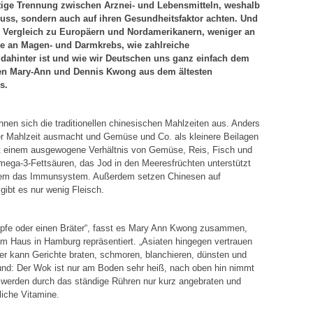
eutige Trennung zwischen Arznei- und Lebensmitteln, weshalb
nuss, sondern auch auf ihren Gesundheitsfaktor achten. Und
im Vergleich zu Europäern und Nordamerikanern, weniger an
e an Magen- und Darmkrebs, wie zahlreiche
ahinter ist und wie wir Deutschen uns ganz einfach dem
en Mary-Ann und Dennis Kwong aus dem ältesten
s.
nen sich die traditionellen chinesischen Mahlzeiten aus. Anders
iner Mahlzeit ausmacht und Gemüse und Co. als kleinere Beilagen
it einem ausgewogene Verhältnis von Gemüse, Reis, Fisch und
mega-3-Fettsäuren, das Jod in den Meeresfrüchten unterstützt
zudem das Immunsystem. Außerdem setzen Chinesen auf
gibt es nur wenig Fleisch.
fe oder einen Bräter“, fasst es Mary Ann Kwong zusammen,
 Haus in Hamburg repräsentiert. „Asiaten hingegen vertrauen
Der kann Gerichte braten, schmoren, blanchieren, dünsten und
und: Der Wok ist nur am Boden sehr heiß, nach oben hin nimmt
n werden durch das ständige Rühren nur kurz angebraten und
iche Vitamine.