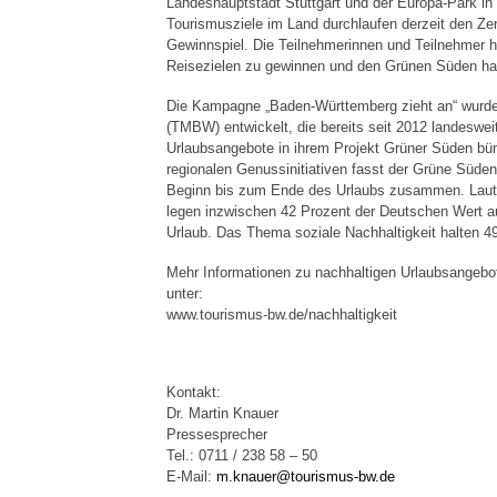
Landeshauptstadt Stuttgart und der Europa-Park in R
Tourismusziele im Land durchlaufen derzeit den Ze
Gewinnspiel. Die Teilnehmerinnen und Teilnehmer ha
Reisezielen zu gewinnen und den Grünen Süden ha
Die Kampagne „Baden-Württemberg zieht an“ wurd
(TMBW) entwickelt, die bereits seit 2012 landeswei
Urlaubsangebote in ihrem Projekt Grüner Süden bünd
regionalen Genussinitiativen fasst der Grüne Süde
Beginn bis zum Ende des Urlaubs zusammen. Laut 
legen inzwischen 42 Prozent der Deutschen Wert a
Urlaub. Das Thema soziale Nachhaltigkeit halten 49
Mehr Informationen zu nachhaltigen Urlaubsangeb
unter:
www.tourismus-bw.de/nachhaltigkeit
Kontakt:
Dr. Martin Knauer
Pressesprecher
Tel.: 0711 / 238 58 – 50
E-Mail:
m.knauer@tourismus-bw.de