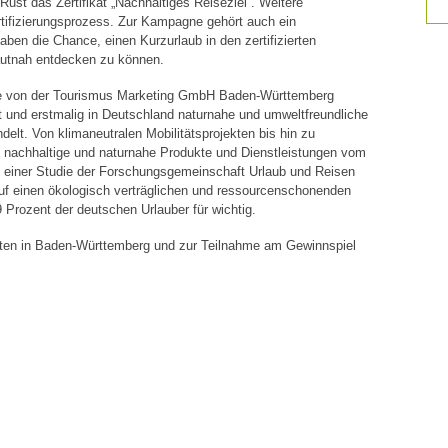
ust das Zertifikat „Nachhaltiges Reiseziel“. Weitere
rtifizierungsprozess. Zur Kampagne gehört auch ein
ben die Chance, einen Kurzurlaub in den zertifizierten
utnah entdecken zu können.
e von der Tourismus Marketing GmbH Baden-Württemberg
t und erstmalig in Deutschland naturnahe und umweltfreundliche
elt. Von klimaneutralen Mobilitätsprojekten bis hin zu
n nachhaltige und naturnahe Produkte und Dienstleistungen vom
einer Studie der Forschungsgemeinschaft Urlaub und Reisen
uf einen ökologisch verträglichen und ressourcenschonenden
 Prozent der deutschen Urlauber für wichtig.
oten in Baden-Württemberg und zur Teilnahme am Gewinnspiel