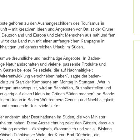
ote gehören zu den Aushängeschildern des Tourismus in
nft – mit kreativen Ideen und Angeboten vor Ort ist der Grüne
 in Deutschland und Europa und zieht Menschen aus nah und fern
 wirbt das Land nun mit einer umfangreichen Kampagne in
hhaltigen und genussreichen Urlaub im Süden.
mweltfreundliche und nachhaltige Angebote. In Baden-
tige Naturlandschaften und vielerlei passende Produkte und
n Gästen beliebte Reiseziele, die auf Nachhaltigkeit
Weiterentwicklung verschrieben haben“, sagte der baden-
de zum Start der Kampagne am Montag in Stuttgart. „Wer in
gart unterwegs ist, wird an Bahnhöfen, Bushaltestellen und
 neugierig auf einen Urlaub im Grünen Süden machen“, so Bonde
 einem Urlaub in Baden-Württemberg Genuss und Nachhaltigkeit
und spannende Reiseziele biete.
ter anderem über Destinationen im Süden, die von Minister
rhalten haben. Diese Auszeichnung zeigt den Gästen, dass ein
richtung arbeitet – ökologisch, ökonomisch und sozial. Bislang
äbisch-Fränkischer Wald, der Kurort Bad Dürrheim, die