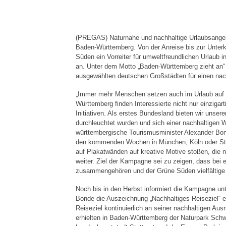
(PREGAS) Naturnahe und nachhaltige Urlaubsangeb
Baden-Württemberg. Von der Anreise bis zur Unterku
Süden ein Vorreiter für umweltfreundlichen Urlaub
an. Unter dem Motto „Baden-Württemberg zieht an“
ausgewählten deutschen Großstädten für einen nac
„Immer mehr Menschen setzen auch im Urlaub auf u
Württemberg finden Interessierte nicht nur einzigar
Initiativen. Als erstes Bundesland bieten wir unsere
durchleuchtet wurden und sich einer nachhaltigen 
württembergische Tourismusminister Alexander Bon
den kommenden Wochen in München, Köln oder Stutt
auf Plakatwänden auf kreative Motive stoßen, die
weiter. Ziel der Kampagne sei zu zeigen, dass bei
zusammengehören und der Grüne Süden vielfältige 
Noch bis in den Herbst informiert die Kampagne un
Bonde die Auszeichnung „Nachhaltiges Reiseziel“ e
Reiseziel kontinuierlich an seiner nachhaltigen Aus
erhielten in Baden-Württemberg der Naturpark Schw