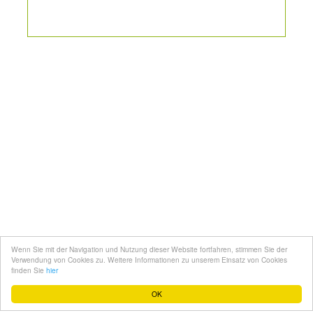
Kontakt
Mediadaten
Topfgucker werden
Wenn Sie mit der Navigation und Nutzung dieser Website fortfahren, stimmen Sie der
Über uns
Verwendung von Cookies zu. Weitere Informationen zu unserem Einsatz von Cookies
finden Sie
hier
Impressum
OK
Datenschutz