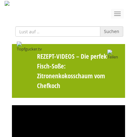
Suchen
REZEPT-VIDEOS
– Die perfekte
Fisch-Soße:
Zitronenkokosschaum vom
Chefkoch