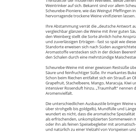
Trendsetter der modernen Weinwelt. Beide ziehen 
Weintrinker auf sich. Bekannt sind vor allem Sche
Scheurebe-Pioniere, wie das Weingut Pfeffingen in
hervorragende trockene Weine vinifizieren lassen.
Ihre Abstammung verrät die „deutsche Antwort au
vergleichbar glänzen die Weine mit ihrer guten Säu
den Weinberg stellt die Sorte ähnlich hohe Ansprüch
und zuverlässigen Erträgen - fast so spät wie dies
Standorte erweisen sich nach Süden ausgerichtete
Aromastoffe verstecken sich in der dicken Beeren
den Schalen durch eine mehrstündige Maischestan
Scheurebe-Weine mit einer gewissen Restsüße üb
Säure und feinfruchtiger Süße. Ihr markantes Bu
Schon beim Riechen entfaltet sich ein Strauß an O
Grapefruit, Stachelbeere, Mango, Maracuja, Kiwi 
intensiver Rosenduft hinzu. „Traumhaft“ nennen d
Aromenvielfalt.
Die unterschiedlichen Ausbaustile bringen Weine v
über strohgelb bis goldgelb), Mundfülle und Länge
wundert es nicht, dass die aromatische Spezialitä
als erfrischenden, unkomplizierten Sommerwein m
oder ihn als feinen Speisebegleiter mit aromatisch
und natürlich zu einer Vielzahl von Vorspeisen un