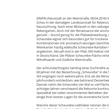
(lifePR) (Neustadt an der Weinstraße,
08.04.2016
)
V
Scheu in der damaligen Landesanstalt für Rebenz
Neuzüchtung. Nach einer Blütezeit in den siebzig
Rebengarten, doch mit der Renaissance der aromat
gerückt – Grund genug für die Pfalzweinwerbung, d
Scheurebe eignet sich besonders gut für trockene
Kombinationen mit aromatisch würzigen Gerichten
Weinkarten häufig edelsüße Scheurebe-Raritäten vo
angeboten. Aktuell sind in der Pfalz 350 Hektar m
in Deutschland. Die Pfälzer Scheurebe-Fläche vertei
Mittelhaardt und Südliche Weinstraße.
Der achtundachtzigste Sämling einer Zuchtreihe au
60 Jahren mit der Bezeichnung „Scheurebe“ in die
Stil vergingen noch weitere Jahre. Erst als die Wi
Jahrhunderts entdeckten, wie betörend Dessertw
Damals nahm die Scheurebe vier Mal so viel Fläche
achtziger Jahren verschwand die Rebsorte kontinu
Spezialität bei vielen renommierten Betrieben der 
einige ihrer besten Lagen für die aromatische Sor
Manche dieser Scheurebe-Liebhaber nennen die S