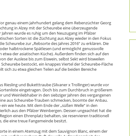
or genau einem Jahrhundert gelang dem Rebenzüchter Georg
üchtung in Alzey mit der Scheurebe eine überzeugende
er Jahren wurde es ruhig um den Neuzugang im Pfälzer
ischen Sorten ist die Züchtung aus Alzey wieder in den Fokus
ie Scheurebe zur „Rebsorte des Jahres 2016“ zu erklären. Die
 oder halbtrockene Spätlesen (und ermöglicht genussvolle
 etwa der asiatischen Küche). Außerdem finden sich auf den
n der Auslese bis zum Eiswein, selbst Sekt wird bisweilen
it Scheurebe bestockt, ein knappes Viertel der Scheurebe-Fläche
lt sich zu etwa gleichen Teilen auf die beiden Bereiche
s Riesling und Buketttraube (Silvaner x Trollinger) wurde vor
 Sortenliste eingetragen. Doch bis zum Durchbruch in größerem
nzer und Weinliebhaber in den siebziger Jahren des vergangenen
eine aus Scheurebe-Trauben schmecken, boomte der Anbau.
 ein wie heute. Mit dem Ende der „süßen Welle“ in den
ierlich aus den Pfälzer Weinbergen. Dessen ungeachtet hat die
Region einen Ehrenplatz behalten, sie reservieren traditionell
te, die eine treue Fangemeinde besitzt.
orte in einem Atemzug mit dem Sauvignon Blanc, einem der