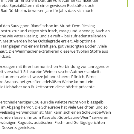
mit verführerischem Duft die volle Aufmerksamkeit der
urebe-Spezialitäten mit einer gewissen Restsüße, doch
 Bad Dürkheim, beweisen Jahr für Jahr, dass sich auch
f den Sauvignon Blanc“ schon im Mund: Dem Riesling
restruktur und zeigen sich frisch, rassig und lebendig. Auch an
e wie Vater Riesling, und sie reift – bei zufriedenstellenden
er. Meist werden hohe Öchslegrade erzielt. Als optimale
 Hanglagen mit einem kräftigen, gut versorgten Boden. Viele
haut. Die Weinmacher extrahieren diese wertvollen Stoffe aus
dzeit.
erzeugen mit ihrer harmonischen Verbindung von anregender
kett verschafft Scheurebe-Weinen rasche Aufmerksamkeit:
bstaromen wie schwarze Johannisbeere, Pfirsich, Birne,
und Ananas, bei gereiften edelsüßen Weine kommt ein
ie Liebhaber von Bukettsorten diese höchst präsente
erschiedenartiger Couleur (die Palette reicht von blassgelb
 im Abgang hervor. Die Scheurebe hat viele Gesichter, und so
t vielseitig verwendbar ist: Man kann sich einen Scheurebe-Wein
unden lassen, ihn zum Käse als „Gute-Laune-Wein“ servieren
-würzigen Ragouts, asiatischen Fisch- und Geflügelgerichten
d Desserts genießen.