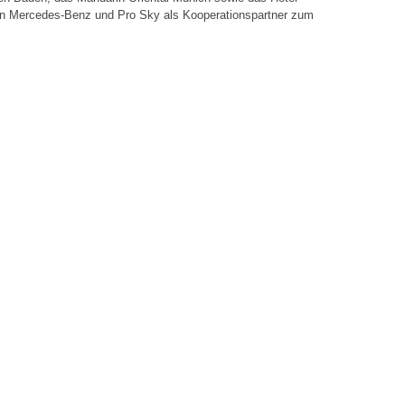
en Mercedes-Benz und Pro Sky als Kooperationspartner zum
aw
gucker werden
Über uns
Impress