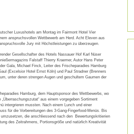
utscher Luxushotels am Montag im Fairmont Hotel Vier
inem anspruchsvollen Wettbewerb am Herd. Acht Eleven aus
anspruchsvolle Jury mit Höchstleistungen zu überzeugen.
ender Gesellschafter des Hotels Nassauer Hof Karl Nüser
enießermagazins Falstaff Thierry Kraemer, Autor Hans Peter
 der Gala, Michael Finck, Leiter des Frischeparadies Hamburg
aul (Excelsior Hotel Ernst Köln) und Paul Stradner (Brenners
ium, unter deren strengen Augen und geschultem Gaumen der
scheparadies Hamburg, dem Hauptsponsor des Wettbewerbs, wo
ne „Überraschungszutat“ aus einem vorgegeben Sortiment
ü intergrieren mussten. Nach einem Lunch und einer
huss für die Vorbereitungen des 3-Gang-Fingerfood-Menüs. Bis
en umzusetzen, die anschliessend nach den Bewertungskritierien
ung des Zeitrahmens, Portionsgröße und natürlich Kreativität