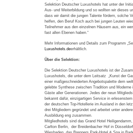
Selektion Deutscher Luxushotels hat unter der Initi
Aus- und Weiterbildung und so wollten wir dieses u
dass wir damit die jungen Talente fördern, solche 
helfen, den Beruf Koch auch bei jungen Leuten wied
Teilnehmer aus den einzelnen Häusern aus, ein wer
fast allen Ebenen haben.“
Mehr Informationen und Details zum Programm „Sele
Luxushotels.de
erhältlich.
Über die Selektion:
Die Selektion Deutscher Luxushotels ist der Zusa
Luxushotels, die unter dem Leitsatz „Kunst der Gas
einer maßgeschneiderten Angebotspalette dem welt
gelebte Synthese zwischen Tradition und Moderne i
Gäste aller Generationen. Jedes der neun Mitglieds
bekannt dafür, einzigartigen Service in erlesenste
der deutschen Top-Hotellerie im Ausland in den let
drei Mitgliedern gegründet und arbeitet unter and
Ausbildung eng zusammen.
Mitgliedhotels sind das Grand Hotel Heiligendamm,
Carlton Berlin, der Breidenbacher Hof in Düsseldorf
Wiesbaden, das Brenners Park-Hotel & Spa in Bade