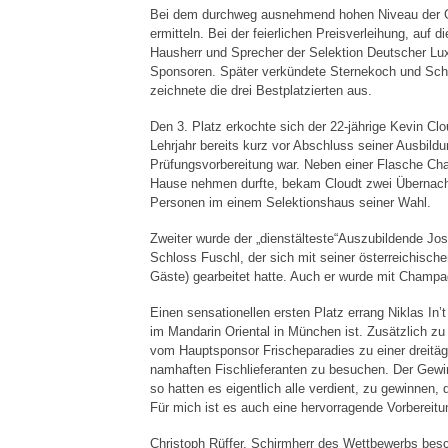
Bei dem durchweg ausnehmend hohen Niveau der Geri
ermitteln. Bei der feierlichen Preisverleihung, auf
Hausherr und Sprecher der Selektion Deutscher Lux
Sponsoren. Später verkündete Sternekoch und Sch
zeichnete die drei Bestplatzierten aus.
Den 3. Platz erkochte sich der 22-jährige Kevin Clo
Lehrjahr bereits kurz vor Abschluss seiner Ausbild
Prüfungsvorbereitung war. Neben einer Flasche Cha
Hause nehmen durfte, bekam Cloudt zwei Übernach
Personen im einem Selektionshaus seiner Wahl.
Zweiter wurde der „dienstälteste“Auszubildende Jos
Schloss Fuschl, der sich mit seiner österreichische
Gäste) gearbeitet hatte. Auch er wurde mit Champ
Einen sensationellen ersten Platz errang Niklas In’
im Mandarin Oriental in München ist. Zusätzlich zu 
vom Hauptsponsor Frischeparadies zu einer dreitäg
namhaften Fischlieferanten zu besuchen. Der Gewin
so hatten es eigentlich alle verdient, zu gewinnen,
Für mich ist es auch eine hervorragende Vorbereitu
Christoph Rüffer, Schirmherr des Wettbewerbs bes