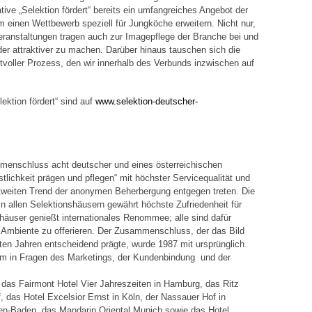
ative „Selektion fördert“ bereits ein umfangreiches Angebot der
m einen Wettbewerb speziell für Jungköche erweitern. Nicht nur,
Veranstaltungen tragen auch zur Imagepflege der Branche bei und
er attraktiver zu machen. Darüber hinaus tauschen sich die
tvoller Prozess, den wir innerhalb des Verbunds inzwischen auf
ktion fördert“ sind auf
www.selektion-deutscher-
mmenschluss acht deutscher und eines österreichischen
tlichkeit prägen und pflegen“ mit höchster Servicequalität und
weiten Trend der anonymen Beherbergung entgegen treten. Die
n allen Selektionshäusern gewährt höchste Zufriedenheit für
häuser genießt internationales Renommee; alle sind dafür
m Ambiente zu offerieren. Der Zusammenschluss, der das Bild
zten Jahren entscheidend prägte, wurde 1987 mit ursprünglich
erem in Fragen des Marketings, der Kundenbindung und der
 das Fairmont Hotel Vier Jahreszeiten in Hamburg, das Ritz
, das Hotel Excelsior Ernst in Köln, der Nassauer Hof in
n-Baden, das Mandarin Oriental Munich sowie das Hotel