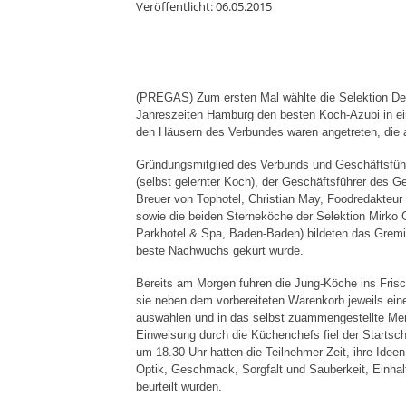
Veröffentlicht: 06.05.2015
(PREGAS) Zum ersten Mal wählte die Selektion De
Jahreszeiten Hamburg den besten Koch-Azubi in e
den Häusern des Verbundes waren angetreten, die 
Gründungsmitglied des Verbunds und Geschäftsführ
(selbst gelernter Koch), der Geschäftsführer des G
Breuer von Tophotel, Christian May, Foodredakteur
sowie die beiden Sterneköche der Selektion Mirko G
Parkhotel & Spa, Baden-Baden) bildeten das Grem
beste Nachwuchs gekürt wurde.
Bereits am Morgen fuhren die Jung-Köche ins Fri
sie neben dem vorbereiteten Warenkorb jeweils ei
auswählen und in das selbst zuammengestellte Men
Einweisung durch die Küchenchefs fiel der Startsc
um 18.30 Uhr hatten die Teilnehmer Zeit, ihre Ide
Optik, Geschmack, Sorgfalt und Sauberkeit, Einhalt
beurteilt wurden.