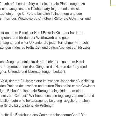
chte fiel es der Jury nicht leicht, die Platzierungen zu
 die eine ausgelassene Küchenparty folgte, bedankte sich
ushotels Ingo C. Peters bei allen Teilnehmern und den
irmherr des Wettbewerbs Christoph Rüffer die Gewinner und
udt aus dem Excelsior Hotel Ernst in Köln, der im dritten
ung steht und für den der Wettbewerb eine gute
mpagner und einer Urkunde, die jeder Teilnehmer mit nach
tungen inklusive Frühstück und einem Abendessen für zwei
eph Jung - ebenfalls im dritten Lehrjahr – aus dem Hotel
n Interpretation der drei Gänge in die Herzen der Jury (und
agner, Urkunde und Übernachtungen bedacht.
t Veld, der mit 21 Jahren erst im zweiten Jahr seiner Ausbildung
den Preisen des zweiten und dritten Platzes ist er als Gewinner
igen Einkaufsreise in die Bretagne eingeladen, um einen
ner zum Contest:“ Wir haben uns alle tagelang vorbereitet und
 da alle heute eine herausragende Leistung abgeliefert haben.
ng für die bald anstehende Prüfung.“
chreibt die Enstehung des Contests folgendermaßen:“ Die