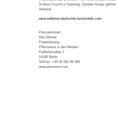
Schloss Fuschl in Salzburg. Darüber hinaus gehör
Verbund.
www.selektion-deutscher-luxushotels.com
Pressekontakt:
Rita Dittmer
Projektleitung
PRessence in den Medien
Podbielskiallee 2
14195 Berlin
Tel/Fax: +49 30 841 86 585
www.pressence.net
Cookie Consent plugin for the EU cookie l
Kontakt
Mediadaten
Topf