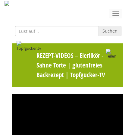
Suchen
REZEPT-VIDEOS
– Eierlikör -
Sahne Torte | glutenfreies
Backrezept | Topfgucker-TV