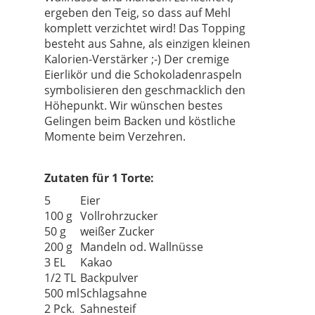
ergeben den Teig, so dass auf Mehl
komplett verzichtet wird! Das Topping
besteht aus Sahne, als einzigen kleinen
Kalorien-Verstärker ;-) Der cremige
Eierlikör und die Schokoladenraspeln
symbolisieren den geschmacklich den
Höhepunkt. Wir wünschen bestes
Gelingen beim Backen und köstliche
Momente beim Verzehren.
Zutaten für 1 Torte:
5
Eier
100 g
Vollrohrzucker
50 g
weißer Zucker
200 g
Mandeln od. Wallnüsse
3 EL
Kakao
1/2 TL
Backpulver
500 ml
Schlagsahne
2 Pck.
Sahnesteif