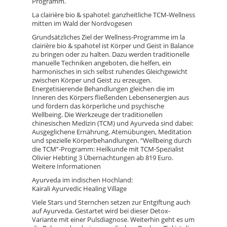
Programm.
La clairière bio & spahotel: ganzheitliche TCM-Wellness
mitten im Wald der Nordvogesen
Grundsätzliches Ziel der Wellness-Programme im la
clairière bio & spahotel ist Körper und Geist in Balance
zu bringen oder zu halten. Dazu werden traditionelle
manuelle Techniken angeboten, die helfen, ein
harmonisches in sich selbst ruhendes Gleichgewicht
zwischen Körper und Geist zu erzeugen.
Energetisierende Behandlungen gleichen die im
Inneren des Körpers fließenden Lebensenergien aus
und fördern das körperliche und psychische
Wellbeing. Die Werkzeuge der traditionellen
chinesischen Medizin (TCM) und Ayurveda sind dabei:
Ausgeglichene Ernährung, Atemübungen, Meditation
und spezielle Körperbehandlungen. “Wellbeing durch
die TCM”-Programm: Heilkunde mit TCM-Spezialist
Olivier Hebting 3 Übernachtungen ab 819 Euro.
Weitere Informationen
Ayurveda im indischen Hochland:
Kairali Ayurvedic Healing Village
Viele Stars und Sternchen setzen zur Entgiftung auch
auf Ayurveda. Gestartet wird bei dieser Detox-
Variante mit einer Pulsdiagnose. Weiterhin geht es um