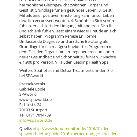
harmonische Gleichgewicht zwischen Körper und
Geist ist Grundlage für ein gesundes Leben. 3. Geist:
Mittels einer positiven Einstellung kann unser Leben
deutlich verbessert werden. 4. Schönheit: Sich schön
fühlen, erleichtert den Umgang mit anderen. Sich fit
und schlank fühlen, lässt einem wieder Freude an sich
selbst haben. Programm Remise En Forme:
Umfassende Diagnose und ärztliche Beratung als
Grundlage für ein maßgeschneidertes Programm mit
dem Ziel, den Organismus zu regenerieren, um ihn zu
neuer Gesundheit und Schönheit zu führen. 7 Nächte
€ 1.900 pro Person. Villa Eden Leading Health Spa
Weitere Spahotels mit Detox-Treatments finden Sie
bei SPAworld
Pressekontakt:
Gabriele Epple
SPAworld
www.spaworld.de
Fichtestr. 24
70193 Stuttgart
Tel. 0171 7014739
info@spaworld.de
Quelle:
http://www.food-monitor.de/2016/01/der-
spaworld-detox-guide-2016-koerper-und-geist-wieder-