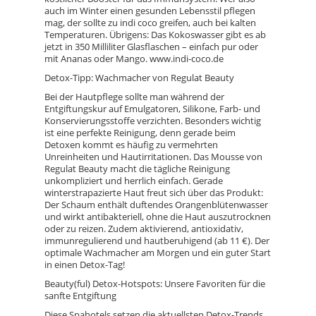
auch im Winter einen gesunden Lebensstil pflegen
mag, der sollte zu indi coco greifen, auch bei kalten
Temperaturen. Übrigens: Das Kokoswasser gibt es ab
jetzt in 350 Milliliter Glasflaschen – einfach pur oder
mit Ananas oder Mango. www.indi-coco.de
Detox-Tipp: Wachmacher von Regulat Beauty
Bei der Hautpflege sollte man während der
Entgiftungskur auf Emulgatoren, Silikone, Farb- und
Konservierungsstoffe verzichten. Besonders wichtig
ist eine perfekte Reinigung, denn gerade beim
Detoxen kommt es häufig zu vermehrten
Unreinheiten und Hautirritationen. Das Mousse von
Regulat Beauty macht die tägliche Reinigung
unkompliziert und herrlich einfach. Gerade
winterstrapazierte Haut freut sich über das Produkt:
Der Schaum enthält duftendes Orangenblütenwasser
und wirkt antibakteriell, ohne die Haut auszutrocknen
oder zu reizen. Zudem aktivierend, antioxidativ,
immunregulierend und hautberuhigend (ab 11 €). Der
optimale Wachmacher am Morgen und ein guter Start
in einen Detox-Tag!
Beauty(ful) Detox-Hotspots: Unsere Favoriten für die
sanfte Entgiftung
Diese Spahotels setzen die aktuellsten Detox-Trends