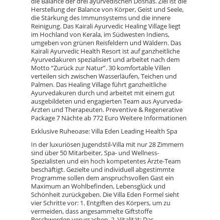
die Balance der drei ayurvedischen Doshas. Ziel ist die
Herstellung der Balance von Körper, Geist und Seele,
die Stärkung des Immunsystems und die innere
Reinigung. Das Kairali Ayurvedic Healing Village liegt
im Hochland von Kerala, im Südwesten Indiens,
umgeben von grünen Reisfeldern und Wäldern. Das
Kairali Ayurvedic Health Resort ist auf ganzheitliche
Ayurvedakuren spezialisiert und arbeitet nach dem
Motto “Zurück zur Natur”. 30 komfortable Villen
verteilen sich zwischen Wasserläufen, Teichen und
Palmen. Das Healing Village führt ganzheitliche
Ayurvedakuren durch und arbeitet mit einem gut
ausgebildeten und engagierten Team aus Ayurveda-
Ärzten und Therapeuten. Preventive & Regenerative
Package 7 Nächte ab 772 Euro Weitere Informationen
Exklusive Ruheoase: Villa Eden Leading Health Spa
In der luxuriösen Jugendstil-Villa mit nur 28 Zimmern
sind über 50 Mitarbeiter, Spa- und Wellness-
Spezialisten und ein hoch kompetentes Ärzte-Team
beschäftigt. Gezielte und individuell abgestimmte
Programme sollen dem anspruchsvollen Gast ein
Maximum an Wohlbefinden, Lebensglück und
Schönheit zurückgeben. Die Villa Eden Formel sieht
vier Schritte vor: 1. Entgiften des Körpers, um zu
vermeiden, dass angesammelte Giftstoffe
Beschwerden verursachen. 2. Vitalität: Das