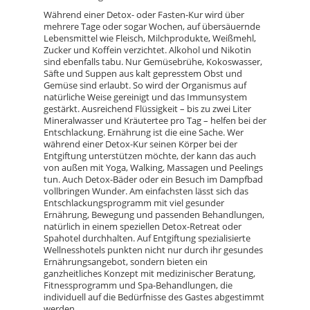
Während einer Detox- oder Fasten-Kur wird über
mehrere Tage oder sogar Wochen, auf übersäuernde
Lebensmittel wie Fleisch, Milchprodukte, Weißmehl,
Zucker und Koffein verzichtet. Alkohol und Nikotin
sind ebenfalls tabu. Nur Gemüsebrühe, Kokoswasser,
Säfte und Suppen aus kalt gepresstem Obst und
Gemüse sind erlaubt. So wird der Organismus auf
natürliche Weise gereinigt und das Immunsystem
gestärkt. Ausreichend Flüssigkeit – bis zu zwei Liter
Mineralwasser und Kräutertee pro Tag – helfen bei der
Entschlackung. Ernährung ist die eine Sache. Wer
während einer Detox-Kur seinen Körper bei der
Entgiftung unterstützen möchte, der kann das auch
von außen mit Yoga, Walking, Massagen und Peelings
tun. Auch Detox-Bäder oder ein Besuch im Dampfbad
vollbringen Wunder. Am einfachsten lässt sich das
Entschlackungsprogramm mit viel gesunder
Ernährung, Bewegung und passenden Behandlungen,
natürlich in einem speziellen Detox-Retreat oder
Spahotel durchhalten. Auf Entgiftung spezialisierte
Wellnesshotels punkten nicht nur durch ihr gesundes
Ernährungsangebot, sondern bieten ein
ganzheitliches Konzept mit medizinischer Beratung,
Fitnessprogramm und Spa-Behandlungen, die
individuell auf die Bedürfnisse des Gastes abgestimmt
werden.