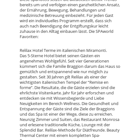
bereits um und verfolgen einen ganzheitlichen Ansatz,
der Ernährung, Bewegung, Behandlungen und
medizinische Betreuung einbezieht. Für jeden Gast
wird ein individuelles Programm erstellt, dass sich
auch nach Beendigung der Entgiftungskur leicht
zuhause in den Alltag einbauen lässt. Die SPAworld
Favoriten:
Relilax Hotel Terme im italienischen Miramonti.
Das 5-Sterne Hotel bietet seinen Gästen ein
angenehmes Wohlgefühl. Seit vier Generationen
kümmert sich die Familie Braggion darum das Haus so
gemütlich und entspannend wie nur möglich zu
gestalten. Seit 30 Jahren gilt Relilax als einer der
wichtigsten italienischen Tempel der “Remise en
forme”. Die Resultate, die die Gäste erzielen sind die
ehrlichste Visitenkarte. Jahr für Jahr erforschen und
entdecken sie mit Wissensbegierde und Liebe
Neuigkeiten im Bereich Wellness. Die Gesundheit und
Entspannung der Gäste sind die Ziele der Braggions
und das Spa ist einer der Wege, diese zu erreichen.
Neunzig Zimmer und Suiten, das Restaurant Monrosa
und erlesene traditionelle Küche, Lounge mit der
Splendid Bar. Relilax-Methode für Diätfreunde. Beauty
Thermal Center mit einem kompletten Spa-