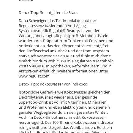
Detox-Tipp: So entgiften die Stars
Dana Schweiger, das Testimonial der auf der
Regulatessenz basierenden Anti-Aging
Systemkosmetik Regulat® Beauty, ist von der
Wirkung überzeugt: „Regulatpro® Metabolic ist ein
wunderbares Präparat zum Trinken mit Enzymen und
Antioxidantien, das den Körper entsäuert, entgiftet,
den Stoffwechsel ankurbelt und das Immunsystem
stärkt. Ich verwende es als Kur und fühle mich damit
einfach rundum wohl!“ 350 ml Regulatpro® Metabolic
kosten 48,90 €. In Apotheken, Reformhäusern und in
Arztpraxen erhältlich. Weitere Informationen unter
www.regulat.com
Detox Tipp: Kokoswasser von indi coco
Isotonische Getränke wie Kokoswasser gleichen den
Elektrolytehaushalt wieder aus. Der gesunde
Superfood-Drink ist voll mit Vitaminen, Mineralien
und Proteinen und eben Elektrolyten und daher ein
genialer Wegbegleiter durch den gesamten Winter.
Auch im Detox-Smoothie schmeckt Kokoswasser
hervorragend. Das 100 % reine Kokoswasser indi coco
reinigt, heilt und steigert das Wohlbefinden. Es ist ein
köstlicher Booster für das Immunsystem. Wer also