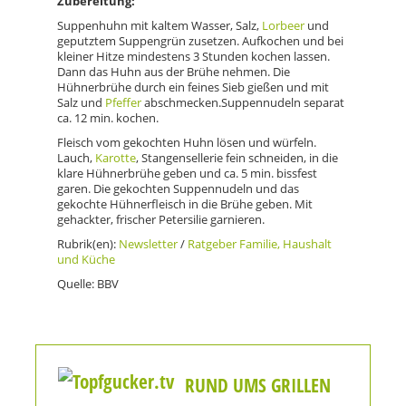
Zubereitung:
Suppenhuhn mit kaltem Wasser, Salz,
Lorbeer
und
geputztem Suppengrün zusetzen. Aufkochen und bei
kleiner Hitze mindestens 3 Stunden kochen lassen.
Dann das Huhn aus der Brühe nehmen. Die
Hühnerbrühe durch ein feines Sieb gießen und mit
Salz und
Pfeffer
abschmecken.Suppennudeln separat
ca. 12 min. kochen.
Fleisch vom gekochten Huhn lösen und würfeln.
Lauch,
Karotte
, Stangensellerie fein schneiden, in die
klare Hühnerbrühe geben und ca. 5 min. bissfest
garen. Die gekochten Suppennudeln und das
gekochte Hühnerfleisch in die Brühe geben. Mit
gehackter, frischer Petersilie garnieren.
Rubrik(en):
Newsletter
/
Ratgeber Familie, Haushalt
und Küche
Quelle: BBV
RUND UMS GRILLEN