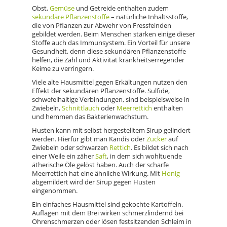
Obst,
Gemüse
und Getreide enthalten zudem
sekundäre Pflanzenstoffe
– natürliche Inhaltsstoffe,
die von Pflanzen zur Abwehr von Fressfeinden
gebildet werden. Beim Menschen stärken einige dieser
Stoffe auch das Immunsystem. Ein Vorteil für unsere
Gesundheit, denn diese sekundären Pflanzenstoffe
helfen, die Zahl und Aktivität krankheitserregender
Keime zu verringern.
Viele alte Hausmittel gegen Erkältungen nutzen den
Effekt der sekundären Pflanzenstoffe. Sulfide,
schwefelhaltige Verbindungen, sind beispielsweise in
Zwiebeln,
Schnittlauch
oder
Meerrettich
enthalten
und hemmen das Bakterienwachstum.
Husten kann mit selbst hergestelltem Sirup gelindert
werden. Hierfür gibt man Kandis oder
Zucker
auf
Zwiebeln oder schwarzen
Rettich
. Es bildet sich nach
einer Weile ein zäher
Saft
, in dem sich wohltuende
ätherische Öle gelöst haben. Auch der scharfe
Meerrettich hat eine ähnliche Wirkung. Mit
Honig
abgemildert wird der Sirup gegen Husten
eingenommen.
Ein einfaches Hausmittel sind gekochte Kartoffeln.
Auflagen mit dem Brei wirken schmerzlindernd bei
Ohrenschmerzen oder lösen festsitzenden Schleim in