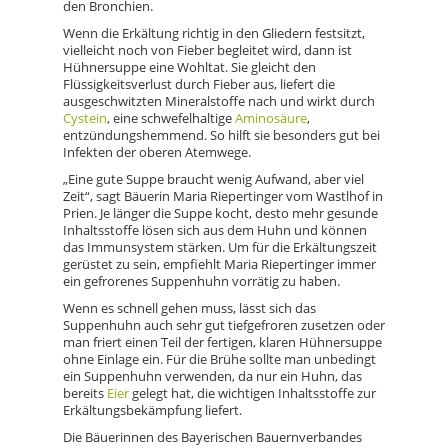
den Bronchien.
Wenn die Erkältung richtig in den Gliedern festsitzt,
vielleicht noch von Fieber begleitet wird, dann ist
Hühnersuppe eine Wohltat. Sie gleicht den
Flüssigkeitsverlust durch Fieber aus, liefert die
ausgeschwitzten Mineralstoffe nach und wirkt durch
Cystein
, eine schwefelhaltige
Aminosäure
,
entzündungshemmend. So hilft sie besonders gut bei
Infekten der oberen Atemwege.
„Eine gute Suppe braucht wenig Aufwand, aber viel
Zeit“, sagt Bäuerin Maria Riepertinger vom Wastlhof in
Prien. Je länger die Suppe kocht, desto mehr gesunde
Inhaltsstoffe lösen sich aus dem Huhn und können
das Immunsystem stärken. Um für die Erkältungszeit
gerüstet zu sein, empfiehlt Maria Riepertinger immer
ein gefrorenes Suppenhuhn vorrätig zu haben.
Wenn es schnell gehen muss, lässt sich das
Suppenhuhn auch sehr gut tiefgefroren zusetzen oder
man friert einen Teil der fertigen, klaren Hühnersuppe
ohne Einlage ein. Für die Brühe sollte man unbedingt
ein Suppenhuhn verwenden, da nur ein Huhn, das
bereits
Eier
gelegt hat, die wichtigen Inhaltsstoffe zur
Erkältungsbekämpfung liefert.
Die Bäuerinnen des Bayerischen Bauernverbandes