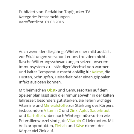
Publiziert von: Redaktion Topfgucker-TV
Kategorie: Pressemeldungen
Veröffentlicht: 01.03.2016
Auch wenn der diesjährige Winter eher mild ausfällt,
vor Erkältungen verschont er uns trotzdem nicht.
Rasche Witterungsschwankungen setzen unserem
Immunsystem zu – ständiger Wechsel von warmer
und kalter Temperatur macht anfällig für
Keime
, die
Husten, Schnupfen, Heiserkeit oder einen grippalen
Infekt auslösen können.
Mit heimischen
Obst
- und Gemüsesorten auf dem
Speisenplan lässt sich die Immunabwehr in der kalten
Jahreszeit besonders gut stärken. Sie liefern wichtige
Vitamine und
Mineralstoffe
zur Stärkung des Körpers,
insbesondere
Vitamin C
und
Zink
.
Äpfel
,
Sauerkraut
und
Kartoffeln
, aber auch Wintergemüsesorten wie
Petersilienwurzel sind gute
Vitamin
-C-Lieferanten. Mit
Vollkornprodukten,
Fleisch
und
Käse
nimmt der
Körper viel Zink auf.