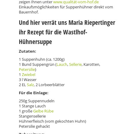
zeigen Ihnen unter
www.qualität-vom-hof.de
Einkaufsmöglichkeiten für Suppenhühner direkt vom
Bauernhof.
Und hier verrät uns Maria Riepertinger
ihr Rezept für die Wastlhof-
Hühnersuppe
Zutaten:
1 Suppenhuhn (ca. 1200g)
1 Bund Suppengrün (
Lauch
,
Sellerie
, Karotten,
Petersilie
)
1
Zwiebel
3 l Wasser
2 EL
Salz
, 2 Lorbeerblätter
Für die Einlage:
250g Suppennudeln
1 Stange Lauch
1 große
Gelbe Rübe
Stangensellerie
Hühnerfleisch (vom gekochten Huhn)
Petersilie gehackt