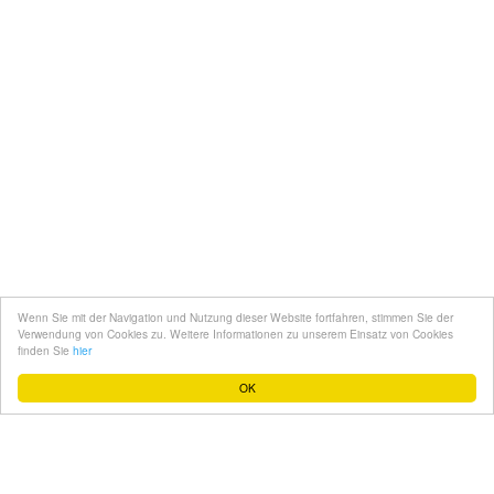
Kontakt
Mediadaten
Topfgucker werden
Wenn Sie mit der Navigation und Nutzung dieser Website fortfahren, stimmen Sie der
Über uns
Verwendung von Cookies zu. Weitere Informationen zu unserem Einsatz von Cookies
finden Sie
hier
Impressum
OK
Datenschutz