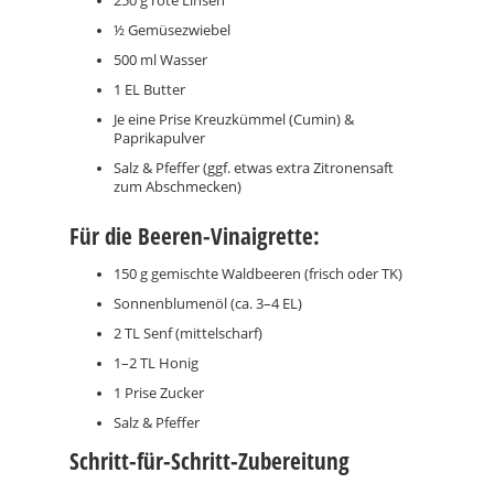
250 g rote Linsen
½ Gemüsezwiebel
500 ml Wasser
1 EL Butter
Je eine Prise Kreuzkümmel (Cumin) &
Paprikapulver
Salz & Pfeffer (ggf. etwas extra Zitronensaft
zum Abschmecken)
Für die Beeren-Vinaigrette:
150 g gemischte Waldbeeren (frisch oder TK)
Sonnenblumenöl (ca. 3–4 EL)
2 TL Senf (mittelscharf)
1–2 TL Honig
1 Prise Zucker
Salz & Pfeffer
Schritt-für-Schritt-Zubereitung