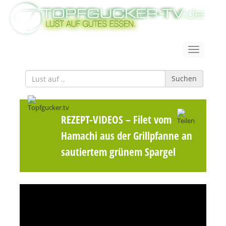
Suchen
REZEPT-VIDEOS
– Filet vom
Hamachi aus der Grillpfanne an
sautiertem grünem Spargel