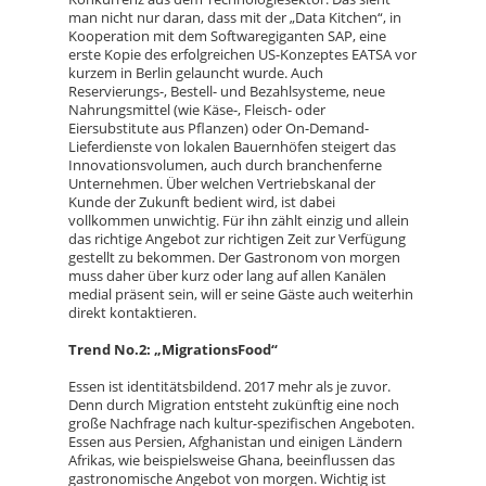
man nicht nur daran, dass mit der „Data Kitchen“, in
Kooperation mit dem Softwaregiganten SAP, eine
erste Kopie des erfolgreichen US-Konzeptes EATSA vor
kurzem in Berlin gelauncht wurde. Auch
Reservierungs-, Bestell- und Bezahlsysteme, neue
Nahrungsmittel (wie Käse-, Fleisch- oder
Eiersubstitute aus Pflanzen) oder On-Demand-
Lieferdienste von lokalen Bauernhöfen steigert das
Innovationsvolumen, auch durch branchenferne
Unternehmen. Über welchen Vertriebskanal der
Kunde der Zukunft bedient wird, ist dabei
vollkommen unwichtig. Für ihn zählt einzig und allein
das richtige Angebot zur richtigen Zeit zur Verfügung
gestellt zu bekommen. Der Gastronom von morgen
muss daher über kurz oder lang auf allen Kanälen
medial präsent sein, will er seine Gäste auch weiterhin
direkt kontaktieren.
Trend No.2: „MigrationsFood“
Essen ist identitätsbildend. 2017 mehr als je zuvor.
Denn durch Migration entsteht zukünftig eine noch
große Nachfrage nach kultur-spezifischen Angeboten.
Essen aus Persien, Afghanistan und einigen Ländern
Afrikas, wie beispielsweise Ghana, beeinflussen das
gastronomische Angebot von morgen. Wichtig ist