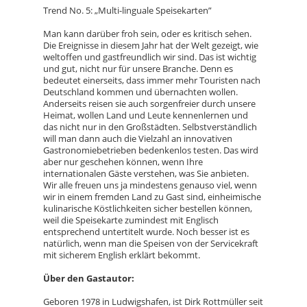
Trend No. 5: „Multi-linguale Speisekarten”
Man kann darüber froh sein, oder es kritisch sehen.
Die Ereignisse in diesem Jahr hat der Welt gezeigt, wie
weltoffen und gastfreundlich wir sind. Das ist wichtig
und gut, nicht nur für unsere Branche. Denn es
bedeutet einerseits, dass immer mehr Touristen nach
Deutschland kommen und übernachten wollen.
Anderseits reisen sie auch sorgenfreier durch unsere
Heimat, wollen Land und Leute kennenlernen und
das nicht nur in den Großstädten. Selbstverständlich
will man dann auch die Vielzahl an innovativen
Gastronomiebetrieben bedenkenlos testen. Das wird
aber nur geschehen können, wenn Ihre
internationalen Gäste verstehen, was Sie anbieten.
Wir alle freuen uns ja mindestens genauso viel, wenn
wir in einem fremden Land zu Gast sind, einheimische
kulinarische Köstlichkeiten sicher bestellen können,
weil die Speisekarte zumindest mit Englisch
entsprechend untertitelt wurde. Noch besser ist es
natürlich, wenn man die Speisen von der Servicekraft
mit sicherem English erklärt bekommt.
Über den Gastautor:
Geboren 1978 in Ludwigshafen, ist Dirk Rottmüller seit