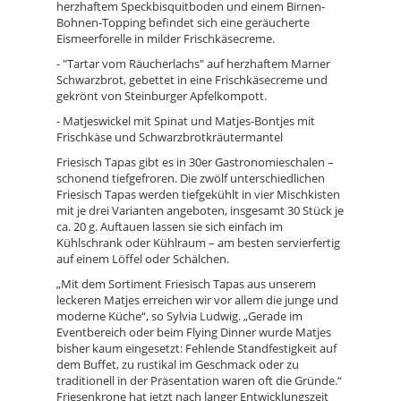
herzhaftem Speckbisquitboden und einem Birnen-
Bohnen-Topping befindet sich eine geräucherte
Eismeerforelle in milder Frischkäsecreme.
- "Tartar vom Räucherlachs" auf herzhaftem Marner
Schwarzbrot, gebettet in eine Frischkäsecreme und
gekrönt von Steinburger Apfelkompott.
- Matjeswickel mit Spinat und Matjes-Bontjes mit
Frischkäse und Schwarzbrotkräutermantel
Friesisch Tapas gibt es in 30er Gastronomieschalen –
schonend tiefgefroren.
Die zwölf unterschiedlichen
Friesisch Tapas werden tiefgekühlt in vier Mischkisten
mit je drei Varianten angeboten, insgesamt 30 Stück je
ca. 20 g. Auftauen lassen sie sich einfach im
Kühlschrank oder Kühlraum – am besten servierfertig
auf einem Löffel oder Schälchen.
Mit dem Sortiment Friesisch Tapas aus unserem
„
leckeren Matjes erreichen wir vor allem die junge und
moderne Küche“, so Sylvia Ludwig. „Gerade im
Eventbereich oder beim Flying Dinner wurde Matjes
bisher kaum eingesetzt: Fehlende Standfestigkeit auf
dem Buffet, zu rustikal im Geschmack oder zu
traditionell in der Präsentation waren oft die Gründe.“
Friesenkrone hat jetzt nach langer Entwicklungszeit