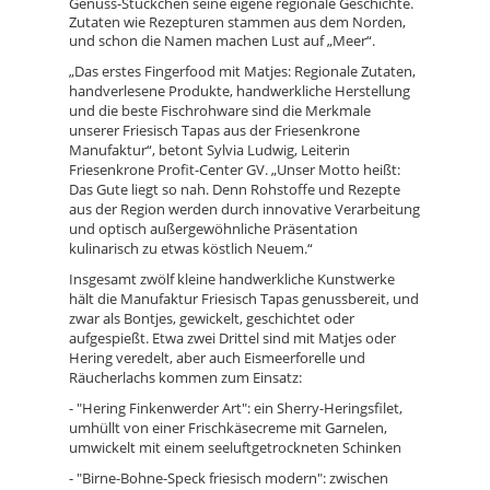
Genuss-Stückchen seine eigene regionale Geschichte.
Zutaten wie Rezepturen stammen aus dem Norden,
und schon die Namen machen Lust auf „Meer“.
Das erstes Fingerfood mit Matjes: Regionale Zutaten,
„
handverlesene Produkte, handwerkliche Herstellung
und die beste Fischrohware sind die Merkmale
unserer Friesisch Tapas aus der Friesenkrone
Manufaktur“, betont Sylvia Ludwig, Leiterin
Friesenkrone Profit-Center GV. „Unser Motto heißt:
Das Gute liegt so nah. Denn Rohstoffe und Rezepte
aus der Region werden durch innovative Verarbeitung
und optisch außergewöhnliche Präsentation
kulinarisch zu etwas köstlich Neuem.“
Insgesamt zwölf kleine handwerkliche Kunstwerke
hält die Manufaktur Friesisch Tapas genussbereit, und
zwar als Bontjes, gewickelt, geschichtet oder
aufgespießt. Etwa zwei Drittel sind
mit Matjes oder
Hering veredelt, aber auch Eismeerforelle und
Räucherlachs kommen zum Einsatz:
- "Hering Finkenwerder Art": ein Sherry-Heringsfilet,
umhüllt von einer Frischkäsecreme mit Garnelen,
umwickelt mit einem seeluftgetrockneten Schinken
- "Birne-Bohne-Speck friesisch modern": zwischen