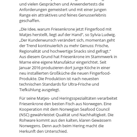
und vielen Gesprächen und Anwendertests die
Anforderungen gemeistert und mit einer jungen
Range ein attraktives und feines Genusserlebnis
geschaffen.
Die Idee, warum Friesenkrone jetzt Fingerfood mit
„
Matjes herstellt, liegt auf der Hand“, so Sylvia Ludwig.
„Der Kundenwunsch verändert sich, momentan geht
der Trend kontinuierlich zu mehr Genuss: Frische,
Regionalität und hochwertige Snacks sind gefragt.“
Aus diesem Grund hat Friesenkrone im Stammwerk in
Marne eine eigene Manufaktur eingerichtet. Seit
Januar 2016 produzieren dort junge Köche in einer
neu installierten Großküche die neuen Fingerfood-
Produkte. Die Produktion ist nach neuesten
technischen Standards für Ultra-Frische und
Tiefkühlung ausgelegt.
Für seine Matjes- und Heringsspezialitäten verarbeitet
Friesenkrone den besten Fisch aus Norwegen. Eine
Kooperation mit dem Norwegian Seafood Council
(NSC) gewährleistet Qualität und Nachhaltigkeit. Die
Rohware kommt aus den kalten, klaren Gewässern
Norwegens. Denn auch beim Hering macht die
Herkunft den Unterschied.