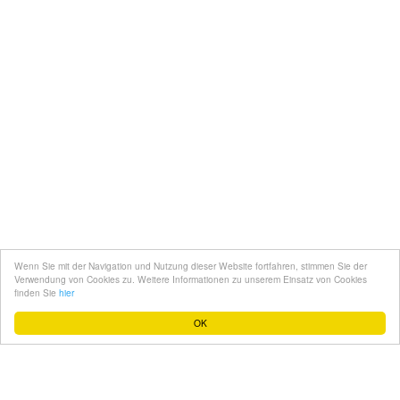
Kontakt
Mediadaten
Topfgucker werden
Wenn Sie mit der Navigation und Nutzung dieser Website fortfahren, stimmen Sie der
Über uns
Verwendung von Cookies zu. Weitere Informationen zu unserem Einsatz von Cookies
finden Sie
hier
Impressum
OK
Datenschutz