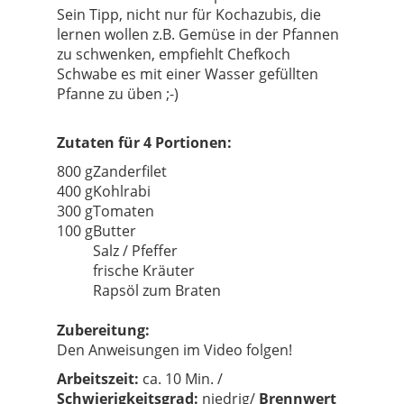
Sein Tipp, nicht nur für Kochazubis, die
lernen wollen z.B. Gemüse in der Pfannen
zu schwenken, empfiehlt Chefkoch
Schwabe es mit einer Wasser gefüllten
Pfanne zu üben ;-)
Zutaten für 4 Portionen:
800 g
Zanderfilet
400 g
Kohlrabi
300 g
Tomaten
100 g
Butter
Salz / Pfeffer
frische Kräuter
Rapsöl zum Braten
Zubereitung:
Den Anweisungen im Video folgen!
Arbeit
szeit:
ca. 10 Min. /
Schwierigkeitsgrad:
niedrig/
Brennwert