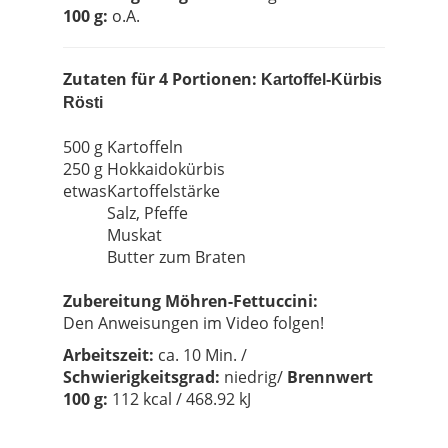
100 g:
o.A.
Zutaten für 4 Portionen:
Kartoffel-Kürbis
Rösti
500 g
Kartoffeln
250 g
Hokkaidokürbis
etwas
Kartoffelstärke
Salz, Pfeffe
Muskat
Butter zum Braten
Zubereitung Möhren-Fettuccini:
Den Anweisungen im Video folgen!
Arbeit
szeit:
ca. 10 Min. /
Schwierigkeitsgrad:
niedrig/
Brennwert
100 g:
112 kcal / 468.92 kJ