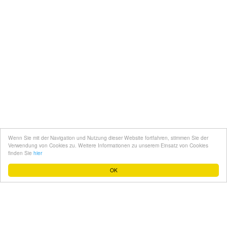
Kontakt
Mediadaten
Topfgucker werden
Wenn Sie mit der Navigation und Nutzung dieser Website fortfahren, stimmen Sie der
Über uns
Verwendung von Cookies zu. Weitere Informationen zu unserem Einsatz von Cookies
finden Sie
hier
Impressum
OK
Datenschutz