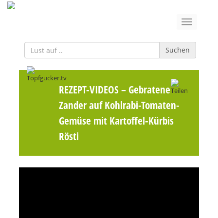
Suchen
REZEPT-VIDEOS
– Gebratener
Zander auf Kohlrabi-Tomaten-
Gemüse mit Kartoffel-Kürbis
Rösti