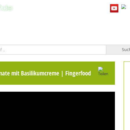
WILLKOMMEN
TOPFGUCKER-TV PRO
KOCHBUCH
Suc
mate mit Basilikumcreme | Fingerfood