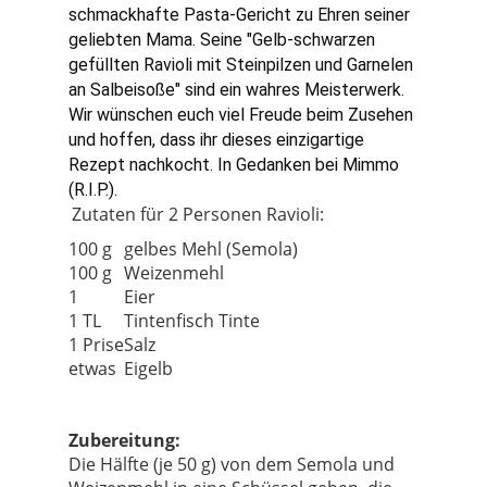
schmackhafte Pasta-Gericht zu Ehren seiner 
geliebten Mama. Seine "Gelb-schwarzen 
gefüllten Ravioli mit Steinpilzen und Garnelen 
an Salbeisoße" sind ein wahres Meisterwerk.
Wir wünschen euch viel Freude beim Zusehen 
und hoffen, dass ihr dieses einzigartige 
Rezept nachkocht. 
In Gedanken bei Mimmo 
(R.I.P.).
Zutaten für 2 Personen Ravioli:
100 g
gelbes Mehl (Semola)
100 g
Weizenmehl
1
Eier
1 TL
Tintenfisch Tinte
1 Prise
Salz
etwas
Eigelb
Zubereitung:
Die Hälfte (je 50 g) von dem Semola und