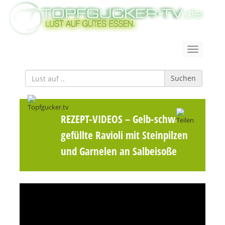
Suchen
REZEPT-VIDEOS
– Gelb-schwarze
gefüllte Ravioli mit Steinpilzen
und Garnelen an Salbeisoße