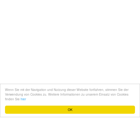
Kontakt
Mediadaten
Topfgucker werden
Wenn Sie mit der Navigation und Nutzung dieser Website fortfahren, stimmen Sie der
Über uns
Verwendung von Cookies zu. Weitere Informationen zu unserem Einsatz von Cookies
finden Sie
hier
Impressum
OK
Datenschutz