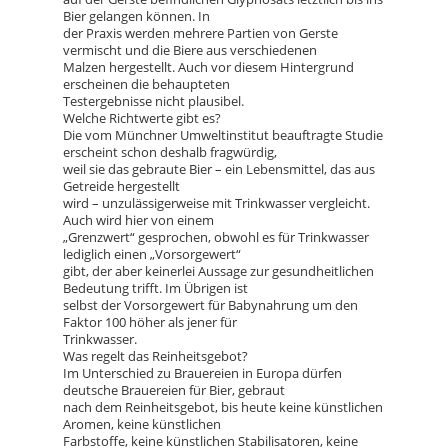
Bier gelangen können. In
der Praxis werden mehrere Partien von Gerste
vermischt und die Biere aus verschiedenen
Malzen hergestellt. Auch vor diesem Hintergrund
erscheinen die behaupteten
Testergebnisse nicht plausibel.
Welche Richtwerte gibt es?
Die vom Münchner Umweltinstitut beauftragte Studie
erscheint schon deshalb fragwürdig,
weil sie das gebraute Bier – ein Lebensmittel, das aus
Getreide hergestellt
wird – unzulässigerweise mit Trinkwasser vergleicht.
Auch wird hier von einem
„Grenzwert“ gesprochen, obwohl es für Trinkwasser
lediglich einen „Vorsorgewert“
gibt, der aber keinerlei Aussage zur gesundheitlichen
Bedeutung trifft. Im Übrigen ist
selbst der Vorsorgewert für Babynahrung um den
Faktor 100 höher als jener für
Trinkwasser.
Was regelt das Reinheitsgebot?
Im Unterschied zu Brauereien in Europa dürfen
deutsche Brauereien für Bier, gebraut
nach dem Reinheitsgebot, bis heute keine künstlichen
Aromen, keine künstlichen
Farbstoffe, keine künstlichen Stabilisatoren, keine