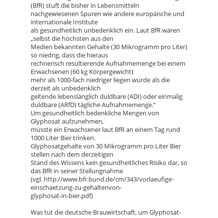
(BfR) stuft die bisher in Lebensmitteln
nachgewiesenen Spuren wie andere europäische und
internationale Institute
als gesundheitlich unbedenklich ein. Laut BfR wären
„selbst die höchsten aus den
Medien bekannten Gehalte (30 Mikrogramm pro Liter)
so niedrig, dass die hieraus
rechnerisch resultierende Aufnahmemenge bei einem
Erwachsenen (60 kg Körpergewicht)
mehr als 1000-fach niedriger liegen würde als die
derzeit als unbedenklich
geltende lebenslänglich duldbare (ADI) oder einmalig
duldbare (ARfD) tägliche Aufnahmemenge.“
Um gesundheitlich bedenkliche Mengen von
Glyphosat aufzunehmen,
müsste ein Erwachsener laut BfR an einem Tag rund
1000 Liter Bier trinken.
Glyphosatgehalte von 30 Mikrogramm pro Liter Bier
stellen nach dem derzeitigen
Stand des Wissens kein gesundheitliches Risiko dar, so
das BfR in seiner Stellungnahme
(vgl. http://www.bfr.bund.de/cm/343/vorlaeufige-
einschaetzung-zu-gehaltenvon-
glyphosat-in-bier.pdf)
Was tut die deutsche Brauwirtschaft, um Glyphosat-