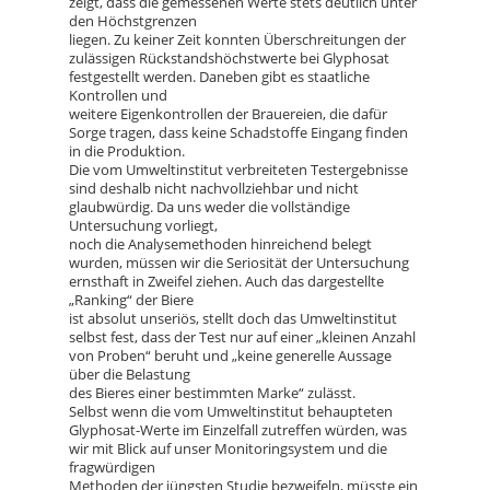
zeigt, dass die gemessenen Werte stets deutlich unter
den Höchstgrenzen
liegen. Zu keiner Zeit konnten Überschreitungen der
zulässigen Rückstandshöchstwerte bei Glyphosat
festgestellt werden. Daneben gibt es staatliche
Kontrollen und
weitere Eigenkontrollen der Brauereien, die dafür
Sorge tragen, dass keine Schadstoffe Eingang finden
in die Produktion.
Die vom Umweltinstitut verbreiteten Testergebnisse
sind deshalb nicht nachvollziehbar und nicht
glaubwürdig. Da uns weder die vollständige
Untersuchung vorliegt,
noch die Analysemethoden hinreichend belegt
wurden, müssen wir die Seriosität der Untersuchung
ernsthaft in Zweifel ziehen. Auch das dargestellte
„Ranking“ der Biere
ist absolut unseriös, stellt doch das Umweltinstitut
selbst fest, dass der Test nur auf einer „kleinen Anzahl
von Proben“ beruht und „keine generelle Aussage
über die Belastung
des Bieres einer bestimmten Marke“ zulässt.
Selbst wenn die vom Umweltinstitut behaupteten
Glyphosat-Werte im Einzelfall zutreffen würden, was
wir mit Blick auf unser Monitoringsystem und die
fragwürdigen
Methoden der jüngsten Studie bezweifeln, müsste ein