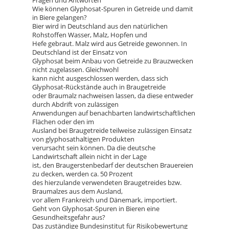
Fragen und Antworten
Wie können Glyphosat-Spuren in Getreide und damit
in Biere gelangen?
Bier wird in Deutschland aus den natürlichen
Rohstoffen Wasser, Malz, Hopfen und
Hefe gebraut. Malz wird aus Getreide gewonnen. In
Deutschland ist der Einsatz von
Glyphosat beim Anbau von Getreide zu Brauzwecken
nicht zugelassen. Gleichwohl
kann nicht ausgeschlossen werden, dass sich
Glyphosat-Rückstände auch in Braugetreide
oder Braumalz nachweisen lassen, da diese entweder
durch Abdrift von zulässigen
Anwendungen auf benachbarten landwirtschaftlichen
Flächen oder den im
Ausland bei Braugetreide teilweise zulässigen Einsatz
von glyphosathaltigen Produkten
verursacht sein können. Da die deutsche
Landwirtschaft allein nicht in der Lage
ist, den Braugerstenbedarf der deutschen Brauereien
zu decken, werden ca. 50 Prozent
des hierzulande verwendeten Braugetreides bzw.
Braumalzes aus dem Ausland,
vor allem Frankreich und Dänemark, importiert.
Geht von Glyphosat-Spuren in Bieren eine
Gesundheitsgefahr aus?
Das zuständige Bundesinstitut für Risikobewertung