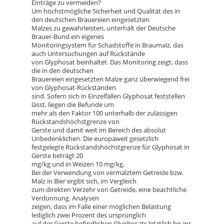
Einträge zu vermeiden?
Um höchstmögliche Sicherheit und Qualität des in
den deutschen Brauereien eingesetzten
Malzes zu gewährleisten, unterhält der Deutsche
Brauer-Bund ein eigenes
Monitoringsystem für Schadstoffe in Braumalz, das
auch Untersuchungen auf Rückstände
von Glyphosat beinhaltet. Das Monitoring zeigt, dass
die in den deutschen
Brauereien eingesetzten Malze ganz überwiegend frei
von Glyphosat-Rückständen
sind. Sofern sich in Einzelfällen Glyphosat feststellen
lässt, liegen die Befunde um
mehr als den Faktor 100 unterhalb der zulässigen
Rückstandshöchstgrenze von
Gerste und damit weit im Bereich des absolut
Unbedenklichen. Die europaweit gesetzlich
festgelegte Rückstandshöchstgrenze für Glyphosat in
Gerste beträgt 20
mg/kg und in Weizen 10 mg/kg.
Bei der Verwendung von vermälztem Getreide bzw.
Malz in Bier ergibt sich, im Vergleich
zum direkten Verzehr von Getreide, eine beachtliche
Verdünnung. Analysen
zeigen, dass im Falle einer möglichen Belastung
lediglich zwei Prozent des ursprünglich
auf der Gerste befindlichen Glyphosats letztlich bis ins