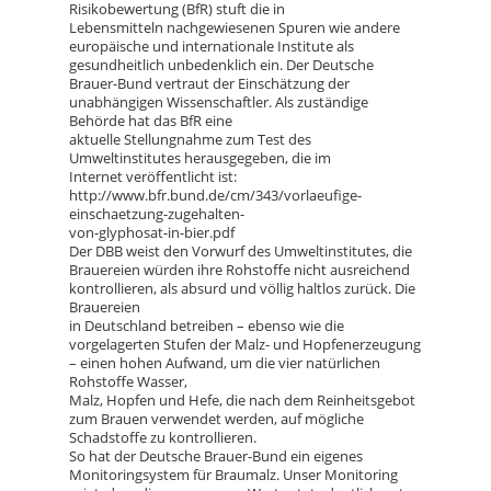
Risikobewertung (BfR) stuft die in
Lebensmitteln nachgewiesenen Spuren wie andere
europäische und internationale Institute als
gesundheitlich unbedenklich ein. Der Deutsche
Brauer-Bund vertraut der Einschätzung der
unabhängigen Wissenschaftler. Als zuständige
Behörde hat das BfR eine
aktuelle Stellungnahme zum Test des
Umweltinstitutes herausgegeben, die im
Internet veröffentlicht ist:
http://www.bfr.bund.de/cm/343/vorlaeufige-
einschaetzung-zugehalten-
von-glyphosat-in-bier.pdf
Der DBB weist den Vorwurf des Umweltinstitutes, die
Brauereien würden ihre Rohstoffe nicht ausreichend
kontrollieren, als absurd und völlig haltlos zurück. Die
Brauereien
in Deutschland betreiben – ebenso wie die
vorgelagerten Stufen der Malz- und Hopfenerzeugung
– einen hohen Aufwand, um die vier natürlichen
Rohstoffe Wasser,
Malz, Hopfen und Hefe, die nach dem Reinheitsgebot
zum Brauen verwendet werden, auf mögliche
Schadstoffe zu kontrollieren.
So hat der Deutsche Brauer-Bund ein eigenes
Monitoringsystem für Braumalz. Unser Monitoring