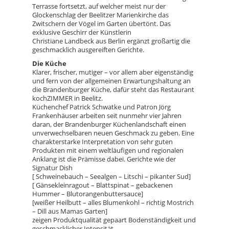
Terrasse fortsetzt, auf welcher meist nur der
Glockenschlag der Beelitzer Marienkirche das
Zwitschern der Vögel im Garten übertönt. Das
exklusive Geschirr der Künstlerin
Christiane Landbeck aus Berlin ergänzt großartig die
geschmacklich ausgereiften Gerichte.
Die Küche
Klarer, frischer, mutiger – vor allem aber eigenständig
und fern von der allgemeinen Erwartungshaltung an
die Brandenburger Küche, dafür steht das Restaurant
kochZIMMER in Beelitz.
Küchenchef Patrick Schwatke und Patron Jörg
Frankenhäuser arbeiten seit nunmehr vier Jahren
daran, der Brandenburger Küchenlandschaft einen
unverwechselbaren neuen Geschmack zu geben. Eine
charakterstarke Interpretation von sehr guten
Produkten mit einem weltläufigen und regionalen
Anklang ist die Prämisse dabei. Gerichte wie der
Signatur Dish
[ Schweinebauch – Seealgen – Litschi – pikanter Sud]
[ Gänsekleinragout – Blattspinat – gebackenen
Hummer – Blutorangenbuttersauce]
[weißer Heilbutt – alles Blumenkohl – richtig Mostrich
– Dill aus Mamas Garten]
zeigen Produktqualität gepaart Bodenständigkeit und
geschmacklicher Intensität.