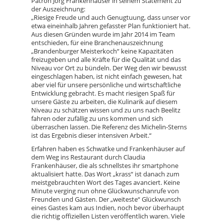
Patron Jörg Frankenhäuser in seinem Statement zu
der Auszeichnung:
„Riesige Freude und auch Genugtuung, dass unser vor
etwa eineinhalb Jahren gefasster Plan funktioniert hat.
Aus diesen Gründen wurde im Jahr 2014 im Team
entschieden, für eine Branchenauszeichnung
„Brandenburger Meisterkoch“ keine Kapazitäten
freizugeben und alle Kräfte für die Qualität und das
Niveau vor Ort zu bündeln. Der Weg den wir bewusst
eingeschlagen haben, ist nicht einfach gewesen, hat
aber viel für unsere persönliche und wirtschaftliche
Entwicklung gebracht. Es macht riesigen Spaß für
unsere Gäste zu arbeiten, die Kulinarik auf diesem
Niveau zu schätzen wissen und zu uns nach Beelitz
fahren oder zufällig zu uns kommen und sich
überraschen lassen. Die Referenz des Michelin-Sterns
ist das Ergebnis dieser intensiven Arbeit.“
Erfahren haben es Schwatke und Frankenhäuser auf
dem Weg ins Restaurant durch Claudia
Frankenhäuser, die als schnellstes ihr smartphone
aktualisiert hatte. Das Wort „krass“ ist danach zum
meistgebrauchten Wort des Tages avanciert. Keine
Minute verging nun ohne Glückwunschanrufe von
Freunden und Gästen. Der „weiteste“ Glückwunsch
eines Gastes kam aus Indien, noch bevor überhaupt
die richtig offiziellen Listen veröffentlich waren. Viele