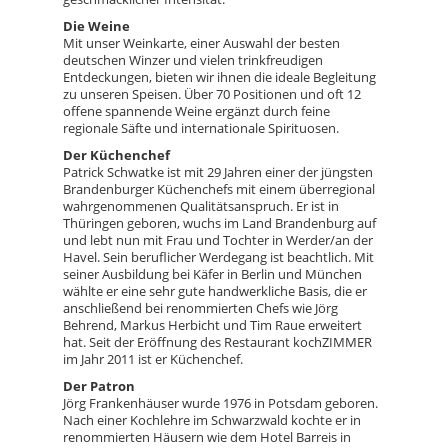
Die Weine
Mit unser Weinkarte, einer Auswahl der besten
deutschen Winzer und vielen trinkfreudigen
Entdeckungen, bieten wir ihnen die ideale Begleitung
zu unseren Speisen. Über 70 Positionen und oft 12
offene spannende Weine ergänzt durch feine
regionale Säfte und internationale Spirituosen.
Der Küchenchef
Patrick Schwatke ist mit 29 Jahren einer der jüngsten
Brandenburger Küchenchefs mit einem überregional
wahrgenommenen Qualitätsanspruch. Er ist in
Thüringen geboren, wuchs im Land Brandenburg auf
und lebt nun mit Frau und Tochter in Werder/an der
Havel. Sein beruflicher Werdegang ist beachtlich. Mit
seiner Ausbildung bei Käfer in Berlin und München
wählte er eine sehr gute handwerkliche Basis, die er
anschließend bei renommierten Chefs wie Jörg
Behrend, Markus Herbicht und Tim Raue erweitert
hat. Seit der Eröffnung des Restaurant kochZIMMER
im Jahr 2011 ist er Küchenchef.
Der Patron
Jörg Frankenhäuser wurde 1976 in Potsdam geboren.
Nach einer Kochlehre im Schwarzwald kochte er in
renommierten Häusern wie dem Hotel Barreis in