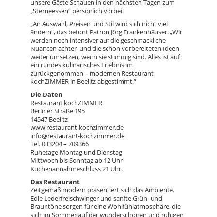
unsere Gäste Schauen in den nächsten Tagen zum
„Sterneessen“ persönlich vorbei.
„An Auswahl, Preisen und Stil wird sich nicht viel
ändern“, das betont Patron Jörg Frankenhäuser. „Wir
werden noch intensiver auf die geschmackliche
Nuancen achten und die schon vorbereiteten Ideen
weiter umsetzen, wenn sie stimmig sind. Alles ist auf
ein rundes kulinarisches Erlebnis im
zurückgenommen – modernen Restaurant
kochZIMMER in Beelitz abgestimmt.“
Die Daten
Restaurant kochZIMMER
Berliner Straße 195
14547 Beelitz
www.restaurant-kochzimmer.de
info@restaurant-kochzimmer.de
Tel. 033204 – 709366
Ruhetage Montag und Dienstag
Mittwoch bis Sonntag ab 12 Uhr
Küchenannahmeschluss 21 Uhr.
Das Restaurant
Zeitgemäß modern präsentiert sich das Ambiente.
Edle Lederfreischwinger und sanfte Grün- und
Brauntöne sorgen für eine Wohlfühlatmosphäre, die
sich im Sommer auf der wunderschönen und ruhigen