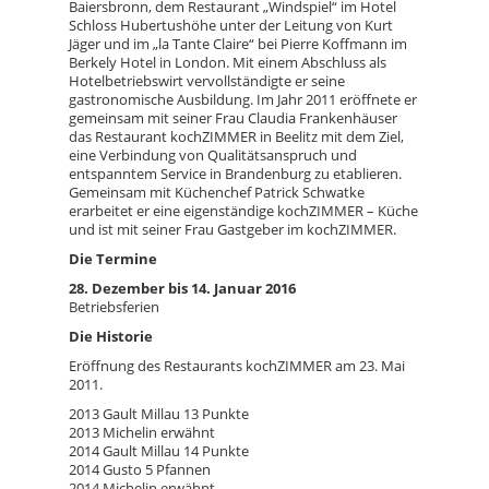
Baiersbronn, dem Restaurant „Windspiel“ im Hotel
Schloss Hubertushöhe unter der Leitung von Kurt
Jäger und im „la Tante Claire“ bei Pierre Koffmann im
Berkely Hotel in London. Mit einem Abschluss als
Hotelbetriebswirt vervollständigte er seine
gastronomische Ausbildung. Im Jahr 2011 eröffnete er
gemeinsam mit seiner Frau Claudia Frankenhäuser
das Restaurant kochZIMMER in Beelitz mit dem Ziel,
eine Verbindung von Qualitätsanspruch und
entspanntem Service in Brandenburg zu etablieren.
Gemeinsam mit Küchenchef Patrick Schwatke
erarbeitet er eine eigenständige kochZIMMER – Küche
und ist mit seiner Frau Gastgeber im kochZIMMER.
Die Termine
28. Dezember bis 14. Januar 2016
Betriebsferien
Die Historie
Eröffnung des Restaurants kochZIMMER am 23. Mai
2011.
2013 Gault Millau 13 Punkte
2013 Michelin erwähnt
2014 Gault Millau 14 Punkte
2014 Gusto 5 Pfannen
2014 Michelin erwähnt