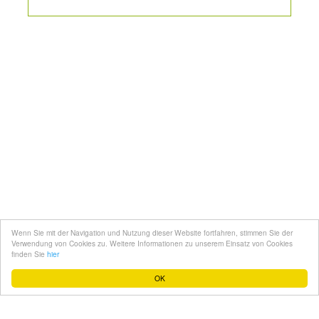
Kontakt
Mediadaten
Topfgucker werden
Wenn Sie mit der Navigation und Nutzung dieser Website fortfahren, stimmen Sie der
Über uns
Verwendung von Cookies zu. Weitere Informationen zu unserem Einsatz von Cookies
finden Sie
hier
Impressum
OK
Datenschutz