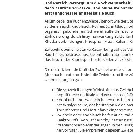
und Rettich versorgt, um die Schwerstarbeit 
der Vitalität und Stärke. Und bis heute hat si
erstaunliches Heilmittel ist sie auch.
Allium cepa, die Küchenzwiebel, gehört wie der S
zu denen auch Knoblauch, Porrée, Schnittlauch ode
organisch gebundenem Schwefel, außerdem: schwef
Zerkleinerung, durch Enzymeinwirkung Bakterien
Rhodanverbindungen, Phosphor, Fluor, Kalium, Kie
Zwiebeln üben eine starke Reizwirkung auf das Ve
Bauchspeicheldrüse, aus. Sie enthalten aber auch s
das Insulin der Bauchspeicheldrüse den Zuckerstof
Die desinfizierende Kraft der Zwiebel wurde schon
Aber auch heute noch sind die Zwiebel und ihre 
Überraschungen gut:
Die schwefelhaltigen Wirkstoffe aus Zwieb
Angriff Freier Radikale und wirken so Gefäß
Knoblauch und Zwiebeln haben durch ihre In
Acetylsalycilsäure, das heute von vielen M
Thrombosen und Herzinfarkt eingenommen
Zwiebeln oder Knoblauch helfen auch, radi
Reaktorunfall von Tschernobyl hatten russis
Strahlendosen Veränderungen in den Blutge
hervorrufen. Sie empfahlen dagegen Zwiebel