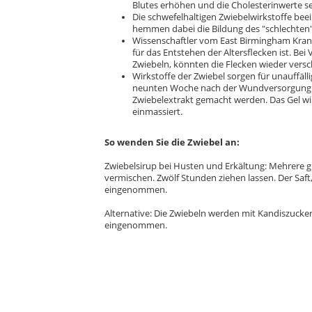
Blutes erhöhen und die Cholesterinwerte s
Die schwefelhaltigen Zwiebelwirkstoffe beein
hemmen dabei die Bildung des "schlechten"
Wissenschaftler vom East Birmingham Kran
für das Entstehen der Altersflecken ist. Bei
Zwiebeln, könnten die Flecken wieder vers
Wirkstoffe der Zwiebel sorgen für unauffäl
neunten Woche nach der Wundversorgung m
Zwiebelextrakt gemacht werden. Das Gel wir
einmassiert.
So wenden Sie die Zwiebel an:
Zwiebelsirup bei Husten und Erkältung: Mehrere 
vermischen. Zwölf Stunden ziehen lassen. Der Saft,
eingenommen.
Alternative: Die Zwiebeln werden mit Kandiszucker
eingenommen.