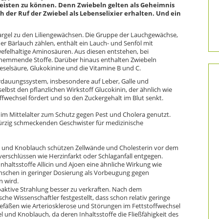
leisten zu können. Denn Zwiebeln gelten als Geheimnis
ch der Ruf der Zwiebel als Lebenselixier erhalten. Und ein
pargel zu den Liliengewächsen. Die Gruppe der Lauchgewächse,
r Bärlauch zählen, enthält ein Lauch- und Senföl mit
elhaltige Aminosäuren. Aus diesen entstehen, bei
 hemmende Stoffe. Darüber hinaus enthalten Zwiebeln
selsäure, Glukokinine und die Vitamine B und C.
rdauungssystem, insbesondere auf Leber, Galle und
elbst den pflanzlichen Wirkstoff Glucokinin, der ähnlich wie
fwechsel fördert und so den Zuckergehalt im Blut senkt.
 im Mittelalter zum Schutz gegen Pest und Cholera genutzt.
würzig schmeckenden Geschwister für medizinische
el und Knoblauch schützen Zellwände und Cholesterin vor dem
verschlüssen wie Herzinfarkt oder Schlaganfall entgegen.
haltsstoffe Allicin und Ajoen eine ähnliche Wirkung wie
enschen in geringer Dosierung als Vorbeugung gegen
 wird.
oaktive Strahlung besser zu verkraften. Nach dem
che Wissenschaftler festgestellt, dass schon relativ geringe
fäßen wie Arteriosklerose und Störungen im Fettstoffwechsel
 und Knoblauch, da deren Inhaltsstoffe die Fließfähigkeit des