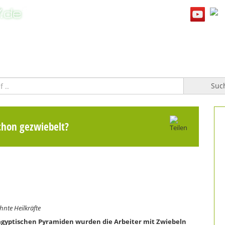
WILLKOMMEN
TOPFGUCKER-TV PRO
KOCHBUCH
Suc
chon gezwiebelt?
nte Heilkräfte
ägyptischen Pyramiden wurden die Arbeiter mit Zwiebeln