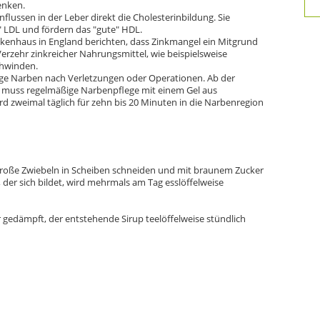
enken.
flussen in der Leber direkt die Cholesterinbildung. Sie
 LDL und fördern das "gute" HDL.
kenhaus in England berichten, dass Zinkmangel ein Mitgrund
 Verzehr zinkreicher Nahrungsmittel, wie beispielsweise
chwinden.
lige Narben nach Verletzungen oder Operationen. Ab der
uss regelmäßige Narbenpflege mit einem Gel aus
d zweimal täglich für zehn bis 20 Minuten in die Narbenregion
große Zwiebeln in Scheiben schneiden und mit braunem Zucker
 der sich bildet, wird mehrmals am Tag esslöffelweise
 gedämpft, der entstehende Sirup teelöffelweise stündlich