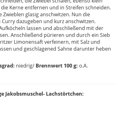
chneiden, die Zwiebel schälen, ebenso klein
 die Kerne entfernen und in Streifen schneiden.
ie Zwieblen glasig anschwitzen. Nun die
en Curry dazugeben und kurz anschwitzen.
Aufköcheln lassen und abschließend mit der
assen. Anschließend pürieren und durch ein Sieb
itzer Limonensaft verfeinern, mit Salz und
lassen und geschlagened Sahne darunter heben
sgrad:
niedrig/
Brennwert 100 g:
o.A.
ge Jakobsmuschel- Lachstörtchen: