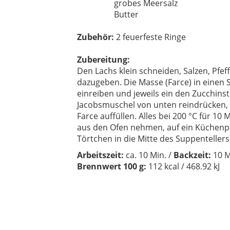
grobes Meersalz
Butter
Zubehör:
2 feuerfeste Ringe
Zubereitung:
Den Lachs klein schneiden, Salzen, Pfe
dazugeben.
Die Masse (Farce) in einen S
einreiben und jeweils ein den
Zucchinst
Jacobsmuschel von unten reindrücken,
Farce auffüllen.
Alles bei 200 °C für 10 
aus
den Ofen
nehmen, auf
ein Küchenp
Törtchen in die Mitte des Suppentellers
Arbeit
szeit:
ca. 10 Min. /
Backzeit:
10 M
Brennwert 100 g:
112 kcal / 468.92 kJ