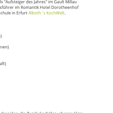
s "Aufsteiger des Jahres" im Gault Millau
tsführer im Romantik Hotel Dorotheenhof
chule in Erfurt
Alboth´s KochWelt
.
)
rnen)
aft)