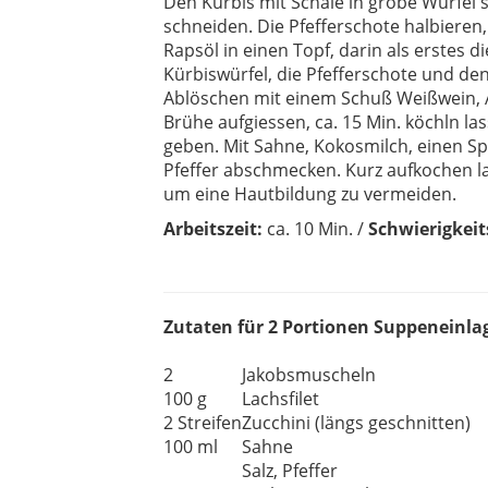
Den Kürbis mit Schale in grobe Würfel s
schneiden. Die Pfefferschote halbieren,
Rapsöl in einen Topf, darin als erstes d
Kürbiswürfel, die Pfefferschote und d
Ablöschen mit einem Schuß Weißwein, 
Brühe aufgiessen, ca. 15 Min. köchln l
geben. Mit Sahne, Kokosmilch, einen Spr
Pfeffer abschmecken. Kurz aufkochen 
um eine Hautbildung zu vermeiden.
Arbeit
szeit:
ca. 10 Min. /
Schwierigkeit
Zutaten für 2 Portionen Suppeneinla
2
Jakobsmuscheln
100 g
Lachsfilet
2 Streifen
Zucchini (längs geschnitten)
100 ml
Sahne
Salz, Pfeffer