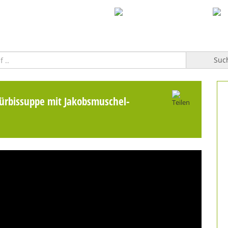
WILLKOMMEN
TOPFGUCKER-TV PRO
KOCHBUCH
Suc
ürbissuppe mit Jakobsmuschel-