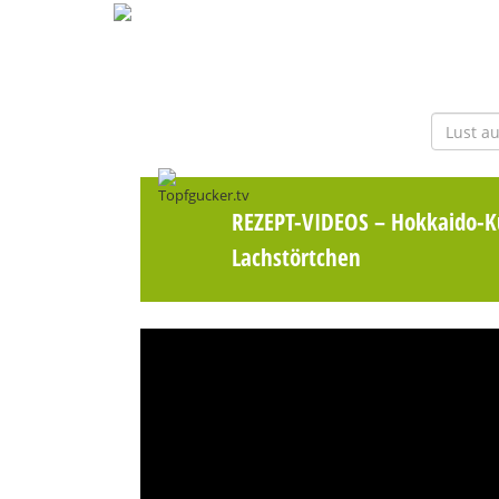
REZEPT-VIDEOS
– Hokkaido-K
Lachstörtchen