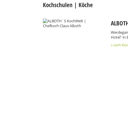
Kochschulen | Köche
ALBOTH
Werdegang
Hotel" in 
» zum Koc
Cookie Consent plugin for the EU cookie l
Kontakt
Mediadaten
Topf