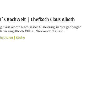
´S KochWelt | Chefkoch Claus Alboth
 Claus Alboth Nach seiner Ausbildung im "Steigenberger
Berlin ging Alboth 1986 zu "Rockendorf's Rest ..
hschulen | Köche
aw
gucker werden
Über uns
Impress