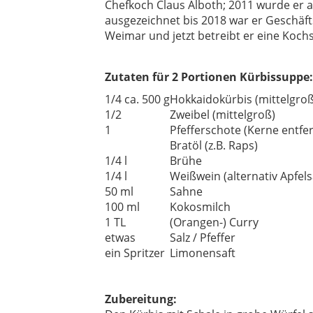
Chefkoch Claus Alboth; 2011 wurde er al
ausgezeichnet bis 2018 war er Geschäf
Weimar und jetzt betreibt er eine Kochs
Zutaten für 2 Portionen Kürbissuppe:
1/4 ca. 500 g
Hokkaidokürbis (mittelgroß
1/2
Zweibel (mittelgroß)
1
Pfefferschote (Kerne entfe
Bratöl (z.B. Raps)
1/4 l
Brühe
1/4 l
Weißwein (alternativ Apfels
50 ml
Sahne
100 ml
Kokosmilch
1 TL
(Orangen-) Curry
etwas
Salz / Pfeffer
ein Spritzer
Limonensaft
Zubereitung: