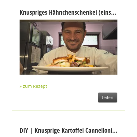
Knuspriges Hähnchenschenkel (einseitig paniert) dazu buntes Gemüse, Pilzragout und Kartoffelbällchen im Kressemantel
» zum Rezept
teilen
DIY | Knusprige Kartoffel Cannellonie @TopfguckerTV