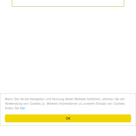
Kontakt
Mediadaten
Topfgucker werden
Wenn Sie mit der Navigation und Nutzung dieser Website fortfahren, stimmen Sie der
Über uns
Verwendung von Cookies zu. Weitere Informationen zu unserem Einsatz von Cookies
finden Sie
hier
Impressum
OK
Datenschutz