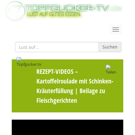
Suchen
REZEPT-VIDEOS
–
Kartoffelroulade mit Schinken-
Kräuterfüllung | Beilage zu
Fleischgerichten