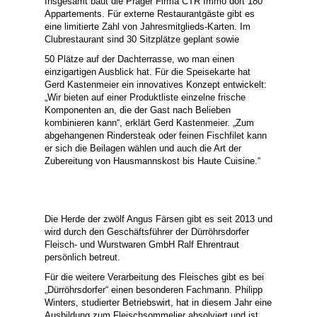
Insgesamt baut die Prager Firma CTR Immo dort 180
Appartements. Für externe Restaurantgäste gibt es
eine limitierte Zahl von Jahresmitglieds-Karten. Im
Clubrestaurant sind 30 Sitzplätze geplant sowie
50 Plätze auf der Dachterrasse, wo man einen
einzigartigen Ausblick hat. Für die Speisekarte hat
Gerd Kastenmeier ein innovatives Konzept entwickelt:
„Wir bieten auf einer Produktliste einzelne frische
Komponenten an, die der Gast nach Belieben
kombinieren kann“, erklärt Gerd Kastenmeier. „Zum
abgehangenen Rindersteak oder feinen Fischfilet kann
er sich die Beilagen wählen und auch die Art der
Zubereitung von Hausmannskost bis Haute Cuisine.“
Die Herde der zwölf Angus Färsen gibt es seit 2013 und
wird durch den Geschäftsführer der Dürröhrsdorfer
Fleisch- und Wurstwaren GmbH Ralf Ehrentraut
persönlich betreut.
Für die weitere Verarbeitung des Fleisches gibt es bei
„Dürröhrsdorfer“ einen besonderen Fachmann. Philipp
Winters, studierter Betriebswirt, hat in diesem Jahr eine
Ausbildung zum Fleischsommelier absolviert und ist