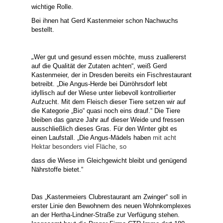
wichtige Rolle.
Bei ihnen hat Gerd Kastenmeier schon Nachwuchs
bestellt.
„
Wer gut und gesund essen möchte, muss zuallererst
auf die Qualität der Zutaten achten“, weiß Gerd
Kastenmeier, der in Dresden bereits ein Fischrestaurant
betreibt. „Die Angus-Herde bei Dürröhrsdorf lebt
idyllisch auf der Wiese unter liebevoll kontrollierter
Aufzucht. Mit dem Fleisch dieser Tiere setzen wir auf
die Kategorie „Bio“ quasi noch eins drauf.“ Die Tiere
bleiben das ganze Jahr auf dieser Weide und fressen
ausschließlich dieses Gras. Für den Winter gibt es
einen Laufstall. „Die Angus-Mädels haben
mit acht
Hektar besonders viel Fläche, so
dass die Wiese im Gleichgewicht bleibt und genügend
Nährstoffe bietet.“
Das „Kastenmeiers Clubrestaurant am Zwinger“ soll in
erster Linie den Bewohnern des neuen Wohnkomplexes
an der Hertha-Lindner-Straße zur Verfügung stehen.