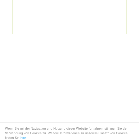
Kontakt
Mediadaten
Topfgucker werden
Wenn Sie mit der Navigation und Nutzung dieser Website fortfahren, stimmen Sie der
Über uns
Verwendung von Cookies zu. Weitere Informationen zu unserem Einsatz von Cookies
finden Sie
hier