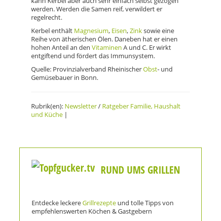
kann Kerbel aber auch sehr einfach selbst gezogen
werden. Werden die Samen reif, verwildert er
regelrecht.
Kerbel enthält
Magnesium
,
Eisen
,
Zink
sowie eine
Reihe von ätherischen Ölen. Daneben hat er einen
hohen Anteil an den
Vitaminen
A und C. Er wirkt
entgiftend und fördert das Immunsystem.
Quelle: Provinzialverband Rheinischer
Obst
- und
Gemüsebauer in Bonn.
Rubrik(en):
Newsletter
/
Ratgeber Familie, Haushalt
und Küche
|
RUND UMS GRILLEN
Entdecke leckere
Grillrezepte
und tolle Tipps von
empfehlenswerten Köchen & Gastgebern