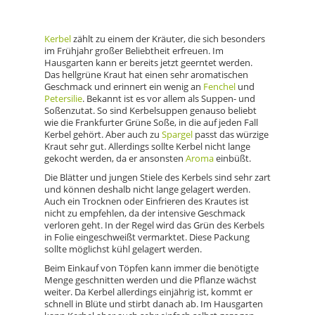
Kerbel
zählt zu einem der Kräuter, die sich besonders
im Frühjahr großer Beliebtheit erfreuen. Im
Hausgarten kann er bereits jetzt geerntet werden.
Das hellgrüne Kraut hat einen sehr aromatischen
Geschmack und erinnert ein wenig an
Fenchel
und
Petersilie
. Bekannt ist es vor allem als Suppen- und
Soßenzutat. So sind Kerbelsuppen genauso beliebt
wie die Frankfurter Grüne Soße, in die auf jeden Fall
Kerbel gehört. Aber auch zu
Spargel
passt das würzige
Kraut sehr gut. Allerdings sollte Kerbel nicht lange
gekocht werden, da er ansonsten
Aroma
einbüßt.
Die Blätter und jungen Stiele des Kerbels sind sehr zart
und können deshalb nicht lange gelagert werden.
Auch ein Trocknen oder Einfrieren des Krautes ist
nicht zu empfehlen, da der intensive Geschmack
verloren geht. In der Regel wird das Grün des Kerbels
in Folie eingeschweißt vermarktet. Diese Packung
sollte möglichst kühl gelagert werden.
Beim Einkauf von Töpfen kann immer die benötigte
Menge geschnitten werden und die Pflanze wächst
weiter. Da Kerbel allerdings einjährig ist, kommt er
schnell in Blüte und stirbt danach ab. Im Hausgarten