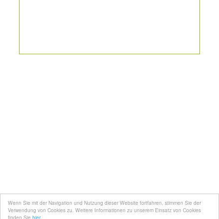
Kontakt
Mediadaten
Topfgucker werden
Wenn Sie mit der Navigation und Nutzung dieser Website fortfahren, stimmen Sie der
Über uns
Verwendung von Cookies zu. Weitere Informationen zu unserem Einsatz von Cookies
finden Sie
hier