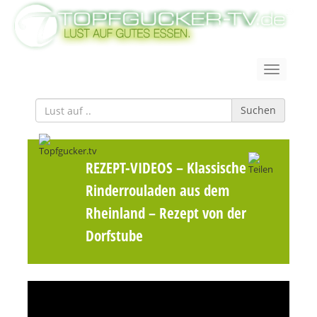
Suchen
REZEPT-VIDEOS
– Klassische
Rinderrouladen aus dem
Rheinland – Rezept von der
Dorfstube