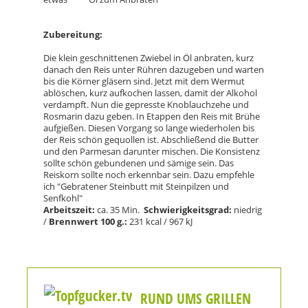
Zubereitung:
Die klein geschnittenen Zwiebel in Öl anbraten, kurz
danach den Reis
unter
Rühren dazugeben und
warten
bis die Körner gläsern sind
.
Jetzt
mit
dem Wermut
ablöschen, kurz aufkochen lassen, damit der Alkohol
verdampft
.
Nun die gepresste Knoblauchzehe und
Rosmarin
dazu
geben
.
In Etappen den Reis mit Brühe
aufgießen.
Diesen Vorgang so
lange
wieder
holen
bis
der Reis schön gequollen ist.
Abschließend die
Butter
und
den
Parmesan darunter mischen.
Die Konsistenz
sollte
schön
gebundenen
und
sämige
sein.
Das
Reiskorn sollte noch erkennbar sein
. Dazu empfehle
ich "
Gebratener Steinbutt mit Steinpilzen und
Senfkohl
"
Arbeitszeit:
ca. 35 Min.
Schwierigkeitsgrad:
niedrig
/
Brennwert 100 g.:
231
kcal
/ 967 kJ
RUND UMS GRILLEN