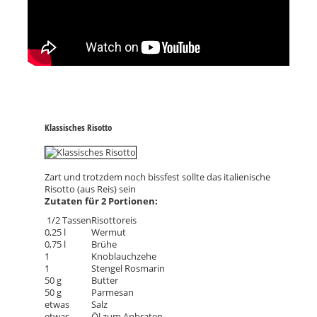
Klassisches Risotto
Zart und trotzdem noch bissfest sollte das italienische
Risotto (aus Reis) sein
Zutaten für 2 Portionen:
1/2 Tassen
Risottoreis
0,25 l
Wermut
0,75 l
Brühe
1
Knoblauchzehe
1
Stengel Rosmarin
50 g
Butter
50 g
Parmesan
etwas
Salz
etwas
Öl zum Anbraten