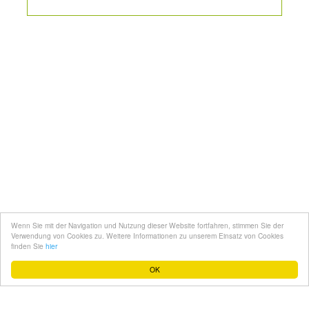
Kontakt
Mediadaten
Topfgucker werden
Wenn Sie mit der Navigation und Nutzung dieser Website fortfahren, stimmen Sie der
Über uns
Verwendung von Cookies zu. Weitere Informationen zu unserem Einsatz von Cookies
finden Sie
hier
Impressum
OK
Datenschutz