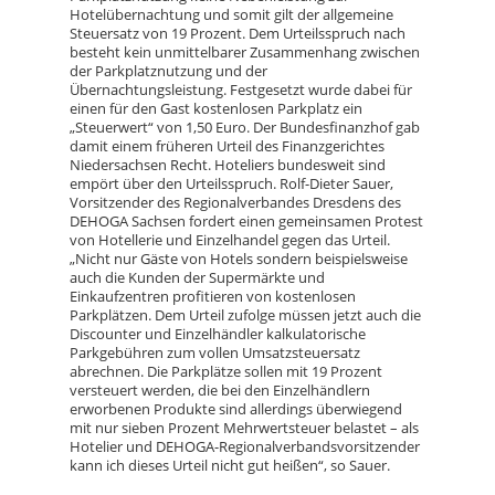
Hotelübernachtung und somit gilt der allgemeine
Steuersatz von 19 Prozent. Dem Urteilsspruch nach
besteht kein unmittelbarer Zusammenhang zwischen
der Parkplatznutzung und der
Übernachtungsleistung. Festgesetzt wurde dabei für
einen für den Gast kostenlosen Parkplatz ein
„Steuerwert“ von 1,50 Euro. Der Bundesfinanzhof gab
damit einem früheren Urteil des Finanzgerichtes
Niedersachsen Recht. Hoteliers bundesweit sind
empört über den Urteilsspruch. Rolf-Dieter Sauer,
Vorsitzender des Regionalverbandes Dresdens des
DEHOGA Sachsen fordert einen gemeinsamen Protest
von Hotellerie und Einzelhandel gegen das Urteil.
„Nicht nur Gäste von Hotels sondern beispielsweise
auch die Kunden der Supermärkte und
Einkaufzentren profitieren von kostenlosen
Parkplätzen. Dem Urteil zufolge müssen jetzt auch die
Discounter und Einzelhändler kalkulatorische
Parkgebühren zum vollen Umsatzsteuersatz
abrechnen. Die Parkplätze sollen mit 19 Prozent
versteuert werden, die bei den Einzelhändlern
erworbenen Produkte sind allerdings überwiegend
mit nur sieben Prozent Mehrwertsteuer belastet – als
Hotelier und DEHOGA-Regionalverbandsvorsitzender
kann ich dieses Urteil nicht gut heißen“, so Sauer.