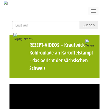
Suchen
REZEPT-VIDEOS
– Krautwickel |
Kohlroulade an Kartoffelstampf
- das Gericht der Sächsischen
Schweiz