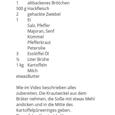
1
altbackenes Brötchen
500 g
Hackfleisch
2
gehackte Zwiebel
1
Ei
Salz, Pfeffer
Majoran, Senf
Kümmel
Pfefferkraut
Petersilie
3
Esslöffel Öl
½
Liter Brühe
1 kg
Kartoffeln
Milch
etwas
Butter
Wie im Video beschrieben alles
zubereiten. Die Krautwickel aus dem
Bräter nehmen, die Soße mit etwas Mehl
andicken und in die Mitte des
Kartoffelpüreeringes geben.