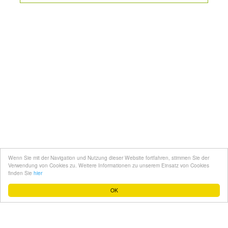
Kontakt
Mediadaten
Topfgucker werden
Wenn Sie mit der Navigation und Nutzung dieser Website fortfahren, stimmen Sie der
Über uns
Verwendung von Cookies zu. Weitere Informationen zu unserem Einsatz von Cookies
finden Sie
hier
Impressum
OK
Datenschutz