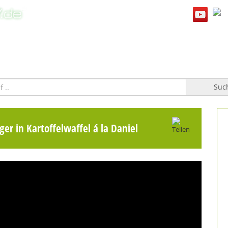
WILLKOMMEN
TOPFGUCKER-TV PRO
KOCHBUCH
Suc
er in Kartoffelwaffel á la Daniel