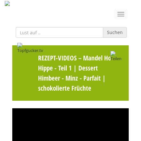
Suchen
REZEPT-VIDEOS
– Mandel Honig
Hippe - Teil 1 | Dessert
Himbeer - Minz - Parfait |
schokolierte Früchte