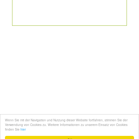
Kontakt
Mediadaten
Topfgucker werden
Wenn Sie mit der Navigation und Nutzung dieser Website fortfahren, stimmen Sie der
Über uns
Verwendung von Cookies zu. Weitere Informationen zu unserem Einsatz von Cookies
finden Sie
hier
Impressum