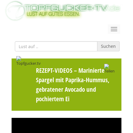
Suchen
REZEPT-VIDEOS
– Marinierter
Spargel mit Paprika-Hummus,
gebratener Avocado und
pochiertem Ei