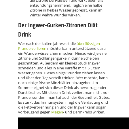
die Zitrone bei Halsweh und wirkt ebenfalls
entzündungshemmend. Täglich eine halbe
Zitrone in heißes Wasser gepresst, kann im
Winter wahre Wunder wirken.
Der Ingwer-Gurken-Zitronen Diät
Drink
Wer nach der kalten Jahreszeit die
überflüssigen
Pfunde verlieren
möchte, kann unterstützend dazu
ein Wunderwässerchen mischen. Hierzu wird je eine
Zitrone und Schlangengurke in dünne Scheiben
geschnitten. Außerdem ein kleines Stück Ingwer
schneiden und alles in eine Karaffe mit 1,5 Litern
Wasser geben. Dieses einige Stunden ziehen lassen
und über den Tag verteilt trinken. Wer möchte, kann
noch einige frische Minzblätter hinzugeben. Im
Sommer eignet sich dieser Drink als hervorragender
Durstlöscher. Mit diesem Drink verliert man nicht nur
Pfunde, sondern man tut auch der Gesundheit Gutes.
Es stärkt das Immunsystem, regt die Verdauung und
die Fettverbrennung an und der Ingwer kann sogar
vorbeugend gegen
Magen
- und Darmkrebs wirken.