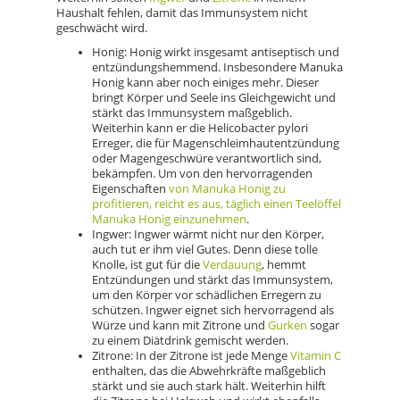
Haushalt fehlen, damit das Immunsystem nicht
geschwächt wird.
Honig: Honig wirkt insgesamt antiseptisch und
entzündungshemmend. Insbesondere Manuka
Honig kann aber noch einiges mehr. Dieser
bringt Körper und Seele ins Gleichgewicht und
stärkt das Immunsystem maßgeblich.
Weiterhin kann er die Helicobacter pylori
Erreger, die für Magenschleimhautentzündung
oder Magengeschwüre verantwortlich sind,
bekämpfen. Um von den hervorragenden
Eigenschaften
von Manuka Honig zu
profitieren, reicht es aus, täglich einen Teelöffel
Manuka Honig einzunehmen
.
Ingwer: Ingwer wärmt nicht nur den Körper,
auch tut er ihm viel Gutes. Denn diese tolle
Knolle, ist gut für die
Verdauung
, hemmt
Entzündungen und stärkt das Immunsystem,
um den Körper vor schädlichen Erregern zu
schützen. Ingwer eignet sich hervorragend als
Würze und kann mit Zitrone und
Gurken
sogar
zu einem Diätdrink gemischt werden.
Zitrone: In der Zitrone ist jede Menge
Vitamin C
enthalten, das die Abwehrkräfte maßgeblich
stärkt und sie auch stark hält. Weiterhin hilft