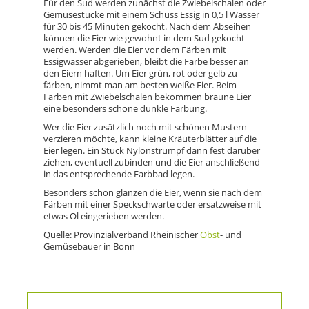
Für den Sud werden zunächst die Zwiebelschalen oder
Gemüsestücke mit einem Schuss Essig in 0,5 l Wasser
für 30 bis 45 Minuten gekocht. Nach dem Abseihen
können die Eier wie gewohnt in dem Sud gekocht
werden. Werden die Eier vor dem Färben mit
Essigwasser abgerieben, bleibt die Farbe besser an
den Eiern haften. Um Eier grün, rot oder gelb zu
färben, nimmt man am besten weiße Eier. Beim
Färben mit Zwiebelschalen bekommen braune Eier
eine besonders schöne dunkle Färbung.
Wer die Eier zusätzlich noch mit schönen Mustern
verzieren möchte, kann kleine Kräuterblätter auf die
Eier legen. Ein Stück Nylonstrumpf dann fest darüber
ziehen, eventuell zubinden und die Eier anschließend
in das entsprechende Farbbad legen.
Besonders schön glänzen die Eier, wenn sie nach dem
Färben mit einer Speckschwarte oder ersatzweise mit
etwas Öl eingerieben werden.
Quelle: Provinzialverband Rheinischer
Obst
- und
Gemüsebauer in Bonn