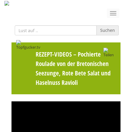
Suchen
REZEPT-VIDEOS
– Pochierte
Roulade von der Bretonischen
Seezunge, Rote Bete Salat und
Haselnuss Ravioli