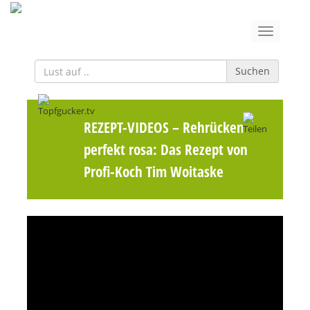
Suchen
REZEPT-VIDEOS
– Rehrücken
perfekt rosa: Das Rezept von
Profi-Koch Tim Woitaske