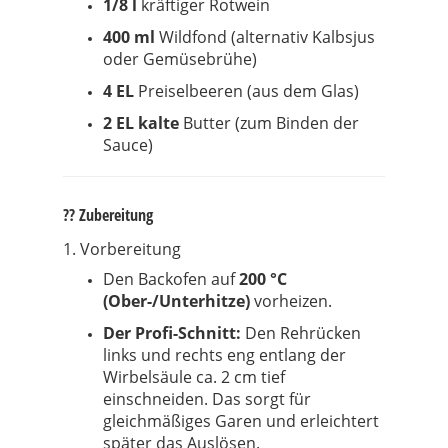
1/8 l
kräftiger Rotwein
400 ml
Wildfond (alternativ Kalbsjus
oder Gemüsebrühe)
4 EL
Preiselbeeren (aus dem Glas)
2 EL
kalte
Butter (zum Binden der
Sauce)
?‍? Zubereitung
1. Vorbereitung
Den Backofen auf
200 °C
(Ober-/Unterhitze)
vorheizen.
Der Profi-Schnitt:
Den Rehrücken
links und rechts eng entlang der
Wirbelsäule ca. 2 cm tief
einschneiden. Das sorgt für
gleichmäßiges Garen und erleichtert
später das Auslösen.