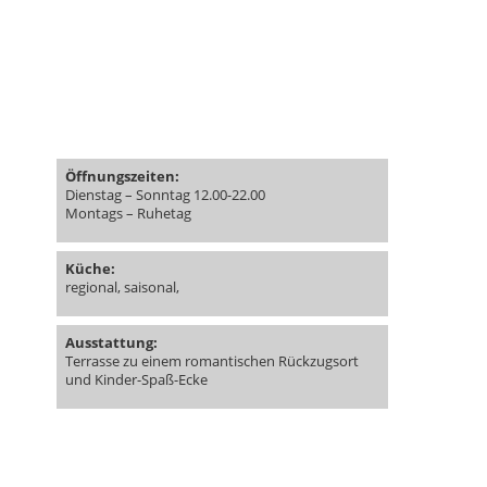
Öffnungszeiten:
Dienstag – Sonntag 12.00-22.00
Montags – Ruhetag
Küche:
regional, saisonal,
Ausstattung:
Terrasse zu einem romantischen Rückzugsort
und Kinder-Spaß-Ecke