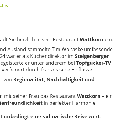
fahren
ädt Sie herzlich in sein Restaurant
Wattkorn
ein.
 und Ausland sammelte Tim Woitaske umfassende
024 war er als Küchendirektor im
Steigenberger
t begeisterte er unter anderem bei
Topfgucker-TV
verfeinert durch französische Einflüsse.
gt von
Regionalität, Nachhaltigkeit und
m mit seiner Frau das Restaurant
Wattkorn
– ein
ienfreundlichkeit
in perfekter Harmonie
st
unbedingt eine kulinarische Reise wert
.