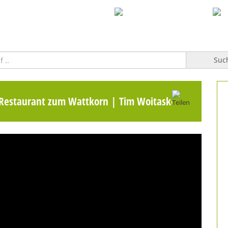
WILLKOMMEN
TOPFGUCKER-TV PRO
KOCHBUCH
Suc
Restaurant zum Wattkorn | Tim Woitaske