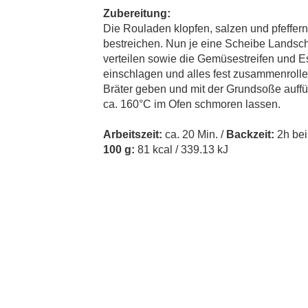
Zubereitung:
Die Rouladen klopfen, salzen und pfeffern
bestreichen. Nun je eine Scheibe Landsc
verteilen sowie die Gemüsestreifen und 
einschlagen und alles fest zusammenrollen
Bräter geben und mit der Grundsoße auffül
ca. 160°C im Ofen schmoren lassen.
Arbeitszeit:
ca. 20 Min. /
Backzeit:
2h bei
100 g:
81
kcal
/ 339.13 kJ
Cookie Consent plugin for the EU cookie l
Kontakt
Mediadaten
Topf