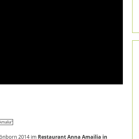
hönborn 2014 im
Restaurant Anna Amailia in