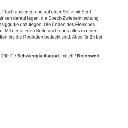
. Flach auslegen und auf einer Seite mit Senf
hinken darauf legen, die Speck-Zwiebelmischung
Essiggurke dazulegen. Die Enden des Fleisches
. Mit der offenen Seite nach oben alles in einen
len bis die Rouladen bedeckt sind. Alles für 2h bei
 160°C /
Schwierigkeitsgrad:
mittell /
Brennwert
aw
gucker werden
Über uns
Impress