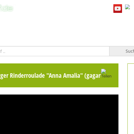
WILLKOMMEN
TOPFGUCKER-TV PRO
KOCHBUCH
Suc
er Rinderroulade "Anna Amalia" (gagart)