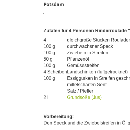
Potsdam
Zutaten für 4 Personen Rinderroulade 
4
gleichgroße Stücken Rouladen
100 g
durchwachsner Speck
100 g
Zwiebeln in Streifen
50 g
Pflanzenöl
100 g
Gemüsestreifen
4 Scheiben
Landschinken (luftgetrocknet)
100 g
Essiggurken in Streifen geschn
mittelscharfen Senf
Salz / Pfeffer
2 l
Grundsoße (Jus)
Vorbereitung:
Den Speck und die Zwiebelstreifen in Öl g