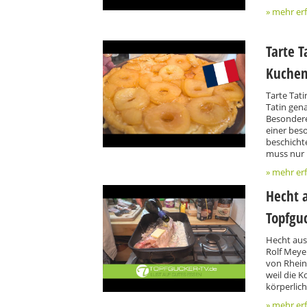
» mehr er
Tarte T
Kuchen
Tarte Tati
Tatin gena
Besondere
einer bes
beschicht
muss nur 
» mehr er
Hecht a
Topfgu
Hecht aus
Rolf Meye
von Rheinl
weil die 
körperlic
» mehr er