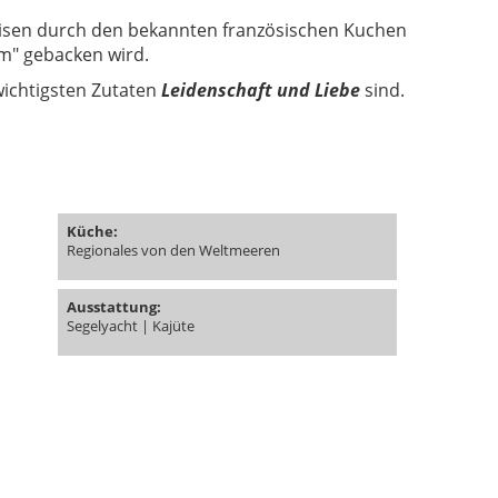
isen durch den bekannten französischen Kuchen
um" gebacken wird.
wichtigsten Zutaten
Leidenschaft und Liebe
sind.
Küche:
Regionales von den Weltmeeren
Ausstattung:
Segelyacht | Kajüte