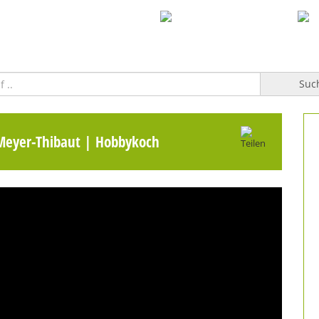
WILLKOMMEN
TOPFGUCKER-TV PRO
KOCHBUCH
Suc
Meyer-Thibaut | Hobbykoch