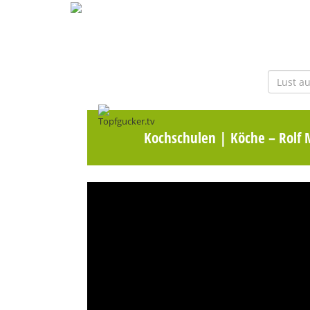
Kochschulen | Köche
– Rolf 