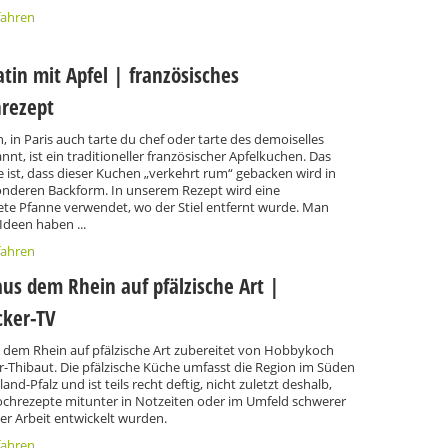
fahren
atin mit Apfel | französisches
rezept
n, in Paris auch tarte du chef oder tarte des demoiselles
nnt, ist ein traditioneller französischer Apfelkuchen. Das
 ist, dass dieser Kuchen „verkehrt rum“ gebacken wird in
onderen Backform. In unserem Rezept wird eine
ete Pfanne verwendet, wo der Stiel entfernt wurde. Man
Ideen haben ...
fahren
us dem Rhein auf pfälzische Art |
cker-TV
 dem Rhein auf pfälzische Art zubereitet von Hobbykoch
r-Thibaut. Die pfälzische Küche umfasst die Region im Süden
and-Pfalz und ist teils recht deftig, nicht zuletzt deshalb,
Kochrezepte mitunter in Notzeiten oder im Umfeld schwerer
her Arbeit entwickelt wurden.
fahren