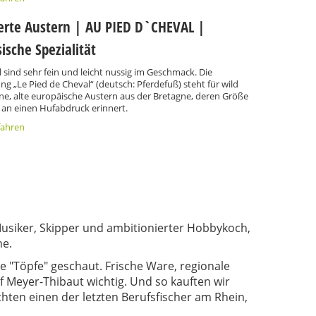
ierte Austern | AU PIED D`CHEVAL |
ische Spezialität
 sind sehr fein und leicht nussig im Geschmack. Die
g „Le Pied de Cheval“ (deutsch: Pferdefuß) steht für wild
e, alte europäische Austern aus der Bretagne, deren Größe
an einen Hufabdruck erinnert.
fahren
Musiker, Skipper und ambitionierter Hobbykoch,
he.
e "Töpfe" geschaut. Frische Ware, regionale
lf Meyer-Thibaut wichtig. Und so kauften wir
hten einen der letzten Berufsfischer am Rhein,